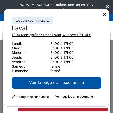
NOUS EMBAUCHONS! Explorez une carrière chez
Équipement SMS.
Postes disponibles
Succursale privilégiée
Laval
450-781-9600
SUCCURSALE PRIVILÉGIÉE
Laval
1800 Montgolfier Street
Laval
,
Québec
H7T 0L9
It looks like you are
Lundi:
8h00 à 17h00
Home
Nouvelles et ressources
Dans les médias
2024
Mardi:
8h00 à 17h00
from America
Miser sur une machine sur roue
Mercredi:
8h00 à 17h00
Jeudi:
8h00 à 17h00
Miser sur une machine sur
Vendredi:
8h00 à 17h00
Samedi:
fermé
roue
Dimanche:
fermé
Voir la page de la succursale
17 avril 2024
Imprimer la page
Voir tous les emplacements
Changer de succursale