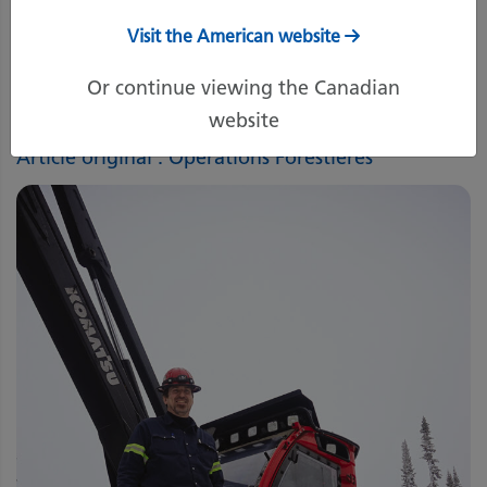
Nicolas Pellerin a misé sur une
Visit the American website
abatteuse-façonneuse sur roues de
Komatsu.
Or continue viewing the Canadian
website
Par Guillaume Saint-Pierre,
Opérations Forestières
Article original : Opérations Forestières