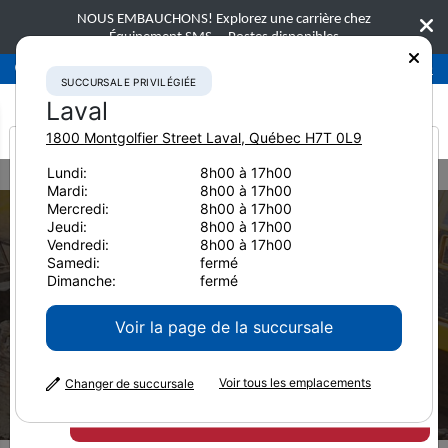
NOUS EMBAUCHONS! Explorez une carrière chez
Équipement SMS.
Postes disponibles
Succursale privilégiée
Laval
450-781-9600
SUCCURSALE PRIVILÉGIÉE
Laval
1800 Montgolfier Street
Laval
,
Québec
H7T 0L9
It looks like you are
Lundi:
8h00 à 17h00
Home
Équipement usagé
Chargeuses sur chenilles
Mardi:
8h00 à 17h00
from America
Mercredi:
8h00 à 17h00
Jeudi:
8h00 à 17h00
Vendredi:
8h00 à 17h00
Samedi:
fermé
Dimanche:
fermé
Équipement usagé
Voir la page de la succursale
Chargeuses sur
chenilles
Voir tous les emplacements
Changer de succursale