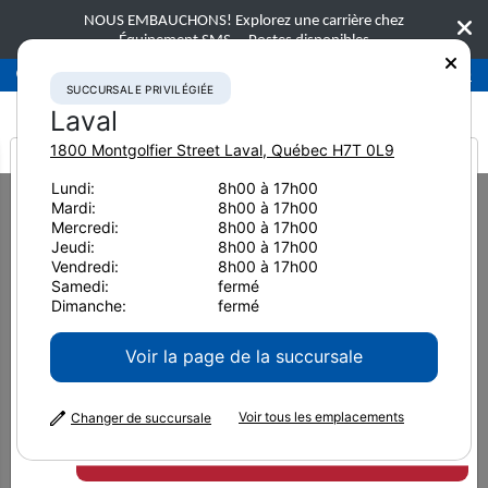
NOUS EMBAUCHONS! Explorez une carrière chez
Équipement SMS.
Postes disponibles
Succursale privilégiée
Laval
450-781-9600
SUCCURSALE PRIVILÉGIÉE
Laval
1800 Montgolfier Street
Laval
,
Québec
H7T 0L9
It looks like you are
Lundi:
8h00 à 17h00
Home
Technologies de pointe
Mardi:
8h00 à 17h00
from America
Télématique et Solutions de gestion de flotte
Mercredi:
8h00 à 17h00
Jeudi:
8h00 à 17h00
Gestion de parc d’équipement Takeuchi
Vendredi:
8h00 à 17h00
Gestion de parc
Samedi:
fermé
Dimanche:
fermé
d’équipement Takeuchi
Voir la page de la succursale
Voir tous les emplacements
Changer de succursale
Gérer votre parc d’équipement et contrôler
vos coûts d’exploitation