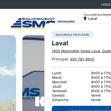
NOUS 
Succursale privilégiée
Laval
Équipement
SUCCURSALE PRIVILÉGIÉE
Laval
1800 Montgolfier Street
Laval
,
Québ
Principal
:
450-781-9600
Lundi:
8h00 à 17h
Mardi:
8h00 à 17h
Mercredi:
8h00 à 17h
Jeudi:
8h00 à 17h
Vendredi:
8h00 à 17h
Samedi:
fermé
Dimanche:
fermé