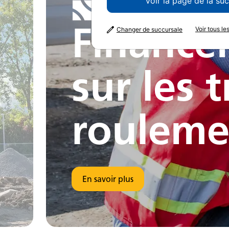
Voir la page de la su
Finance
Voir tous l
Changer de succursale
sur les 
rouleme
En savoir plus