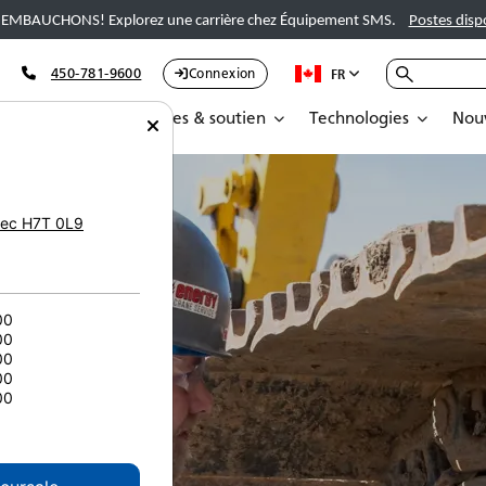
EMBAUCHONS! Explorez une carrière chez Équipement SMS.
Postes disp
450-781-9600
Connexion
FR
Pièces
Services & soutien
Technologies
Nouv
ec
H7T 0L9
00
00
00
00
00