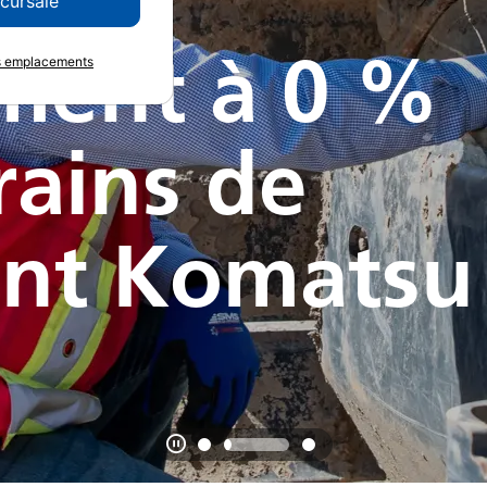
ccursale
ment à 0 %
es emplacements
trains de
nt Komatsu