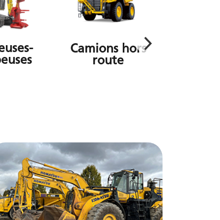
euses-
Camions hors
euses
route