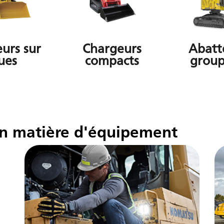
urs sur
Chargeurs
Abatt
ues
compacts
group
en matière d'équipement