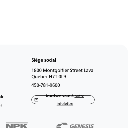
Siège social
1800 Montgolfier Street Laval
Québec H7T 0L9
450-781-9600
Inscrivez-vous à
notre
ale
infolettre
es