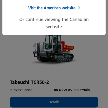
Recommandé
Visit the American website
Or continue viewing the Canadian
website
Takeuchi TCR50-2
Puissance nette
88,4 kW @2 500 tr/min
Détails