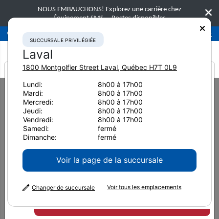
NOUS EMBAUCHONS! Explorez une carrière chez
Équipement SMS.
Postes disponibles
Succursale privilégiée
Laval
450-781-9600
SUCCURSALE PRIVILÉGIÉE
Laval
1800 Montgolfier Street
Laval
,
Québec
H7T 0L9
It looks like you are
Lundi:
8h00 à 17h00
Home
Équipement neuf
Porteurs sur chenilles
Mardi:
8h00 à 17h00
from America
Mercredi:
8h00 à 17h00
Jeudi:
8h00 à 17h00
Vendredi:
8h00 à 17h00
Porteurs sur chenilles
Samedi:
fermé
Dimanche:
fermé
Voir la page de la succursale
US
MÉTRIQUE
Unités
Voir tous les emplacements
Changer de succursale
Trier par
:
Filters