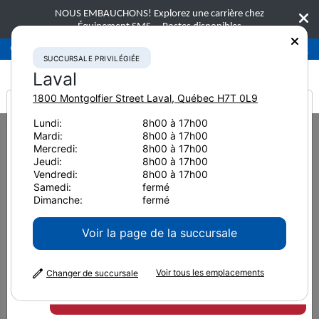
NOUS EMBAUCHONS! Explorez une carrière chez
Équipement SMS.
Postes disponibles
Succursale privilégiée
Laval
450-781-9600
SUCCURSALE PRIVILÉGIÉE
Laval
1800 Montgolfier Street
Laval
,
Québec
H7T 0L9
It looks like you are
Lundi:
8h00 à 17h00
Home
Nous joindre
Regina
Mardi:
8h00 à 17h00
from America
Mercredi:
8h00 à 17h00
Jeudi:
8h00 à 17h00
DÉFINIR COMME SUCCURSALE PRÉFÉRÉE
Vendredi:
8h00 à 17h00
Samedi:
fermé
Regina
Dimanche:
fermé
Voir la page de la succursale
296 Industrial Dr Regina, Saskatchewan S4P
Voir tous les emplacements
Changer de succursale
3C6
Appelez-nous