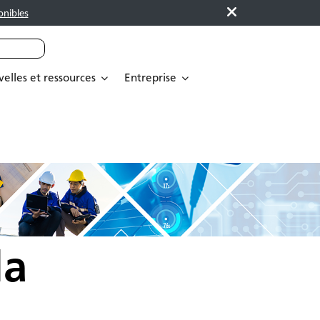
onibles
elles et ressources
Entreprise
la
n