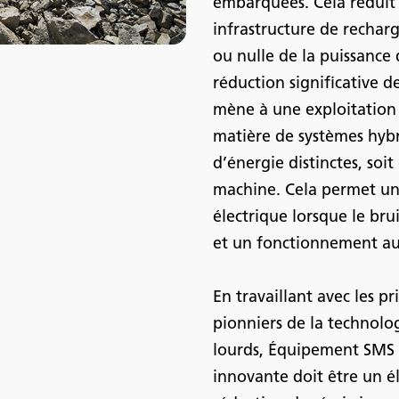
embarquées. Cela réduit
infrastructure de rechar
ou nulle de la puissance
réduction significative 
mène à une exploitation 
matière de systèmes hybri
d’énergie distinctes, soit
machine. Cela permet u
électrique lorsque le br
et un fonctionnement au d
En travaillant avec les p
pionniers de la technolo
lourds, Équipement SMS p
innovante doit être un é