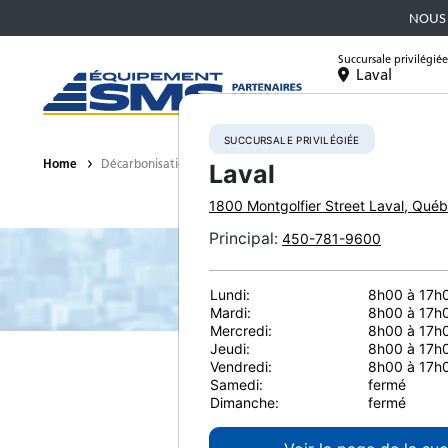
NOUS 
Succursale privilégiée
Laval
Équipement
SUCCURSALE PRIVILÉGIÉE
Home
Décarbonisation
Laval
1800 Montgolfier Street
Laval
,
Québ
Principal
:
450-781-9600
Lundi:
8h00 à 17h
Mardi:
8h00 à 17h
Mercredi:
8h00 à 17h
L
Jeudi:
8h00 à 17h
Vendredi:
8h00 à 17h
Samedi:
fermé
Dimanche:
fermé