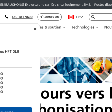
EMBAUCHONS! Explorez une carrière chez Équipement SMS.
Postes disp
450-781-9600
Connexion
FR
Pièces
Services & soutien
Technologies
Nouv
ec
H7T 0L9
00
00
00
e parcours vers 
00
00
décarbonisatio