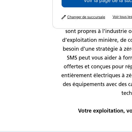
Voir la page de la su
Bien que le mouvement vers
Voir tous l
Changer de succursale
similaires en matière de ne
sont propres à l’industrie 
d’exploitation minière, de c
besoin d’une stratégie à zé
SMS peut vous aider à form
offertes et conçues pour ré
entièrement électriques à z
des équipements avec des ca
tech
Votre exploitation, v