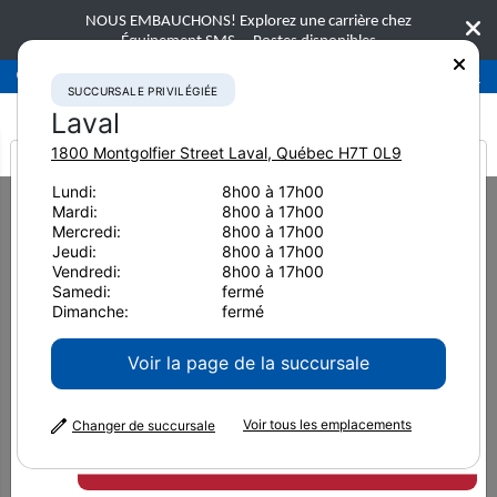
NOUS EMBAUCHONS! Explorez une carrière chez
Équipement SMS.
Postes disponibles
Succursale privilégiée
Laval
450-781-9600
SUCCURSALE PRIVILÉGIÉE
Laval
1800 Montgolfier Street
Laval
,
Québec
H7T 0L9
It looks like you are
Lundi:
8h00 à 17h00
Home
Nous joindre
Hinton
Mardi:
8h00 à 17h00
from America
Mercredi:
8h00 à 17h00
Jeudi:
8h00 à 17h00
DÉFINIR COMME SUCCURSALE PRÉFÉRÉE
Vendredi:
8h00 à 17h00
Samedi:
fermé
Hinton
Dimanche:
fermé
Voir la page de la succursale
260 Felaber Road Hinton, Alberta T7V 1Z8
Voir tous les emplacements
Changer de succursale
Appelez-nous
Principal:
780-865-5905