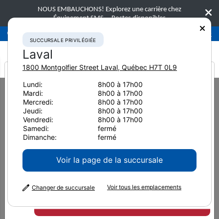
NOUS EMBAUCHONS! Explorez une carrière chez
Équipement SMS.
Postes disponibles
Succursale privilégiée
Laval
450-781-9600
SUCCURSALE PRIVILÉGIÉE
Laval
1800 Montgolfier Street
Laval
,
Québec
H7T 0L9
It looks like you are
Lundi:
8h00 à 17h00
Home
Nous joindre
Red Deer
Mardi:
8h00 à 17h00
from America
Mercredi:
8h00 à 17h00
Jeudi:
8h00 à 17h00
DÉFINIR COMME SUCCURSALE PRÉFÉRÉE
Vendredi:
8h00 à 17h00
Samedi:
fermé
Red Deer
Dimanche:
fermé
Voir la page de la succursale
7659 Edgar Industrial Ct Red Deer, Alberta
Voir tous les emplacements
Changer de succursale
T4P 4E2
Appelez-nous