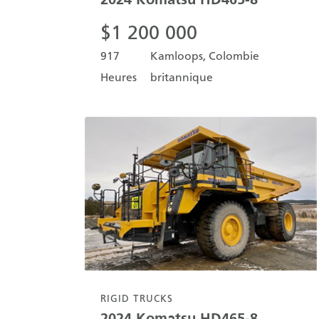
$
1 200 000
917
Kamloops, Colombie
Heures
britannique
RIGID TRUCKS
2024
Komatsu
HD465-8