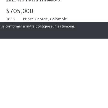
$
705,000
1836
Prince George, Colombie
Heures
britannique
e se conformer à notre politique sur les témoins.
facer
BOUTEURS SUR CHENILLES
2022
CATERPILLAR
D6 LGP