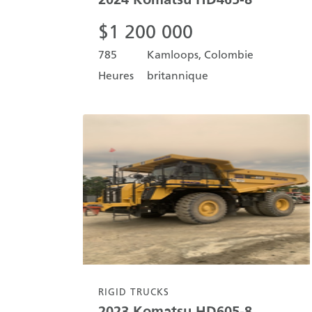
$
1 200 000
785
Kamloops, Colombie
Heures
britannique
RIGID TRUCKS
2023
Komatsu
HD605-8