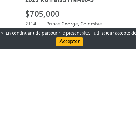
$
705,000
2114
Prince George, Colombie
Heures
britannique
». En continuant de parcourir le présent site, l’utilisateur accepte d
RODUITS SÉLECTIONNÉS
0
ARTICLES
Soumettre la demande
Ef
BOUTEURS SUR CHENILLES
2023
Komatsu
D71PX-24