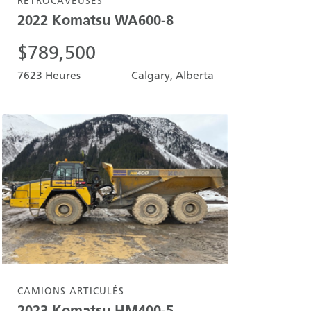
RÉTROCAVEUSES
2022
Komatsu
WA600-8
$
789,500
7623 Heures
Calgary, Alberta
CAMIONS ARTICULÉS
2023
Komatsu
HM400-5