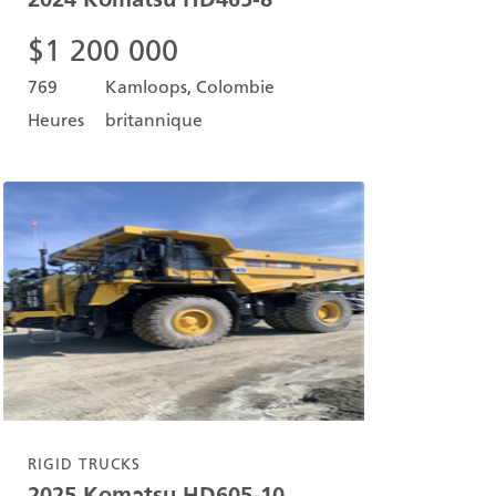
$
1 200 000
769
Kamloops, Colombie
Heures
britannique
RIGID TRUCKS
2025
Komatsu
HD605-10