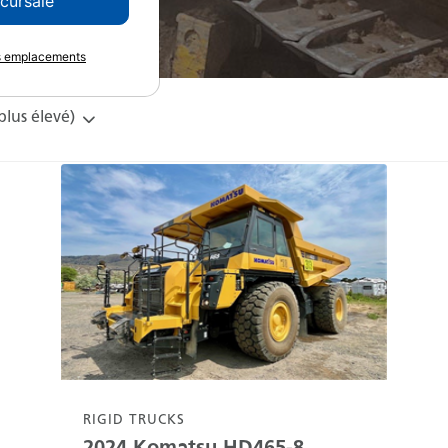
ccursale
es emplacements
 plus élevé)
RIGID TRUCKS
2024
Komatsu
HD465-8