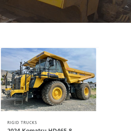
RIGID TRUCKS
2024
Komatsu
HD465-8