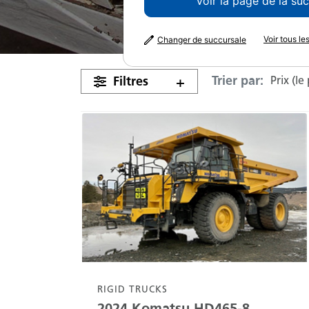
Voir la page de la su
Voir tous l
Changer de succursale
Trier par:
Filtres
Prix (le
RIGID TRUCKS
2024
Komatsu
HD465-8