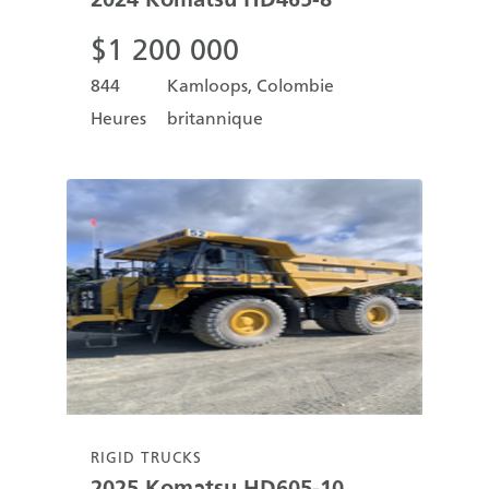
$
1 200 000
844
Kamloops, Colombie
Heures
britannique
RIGID TRUCKS
2025
Komatsu
HD605-10