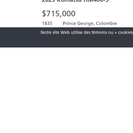
$
715,000
1835
Prince George, Colombie
Heures
britannique
Notre site Web utilise des témoins ou « cookies 
0 P
BOUTEURS SUR CHENILLES
2023
Komatsu
D71PXI-24