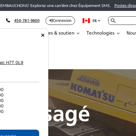
EMBAUCHONS! Explorez une carrière chez Équipement SMS.
Postes disp
450-781-9600
Connexion
FR
Pièces
Services & soutien
Technologies
Nouv
ec
H7T 0L9
00
00
00
nt usagé
00
00