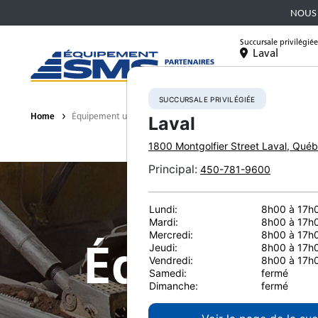
NOUS 
Succursale privilégiée
Laval
Équipement
SUCCURSALE PRIVILÉGIÉE
Home
Équipement usagé
Laval
1800 Montgolfier Street
Laval
,
Québ
Principal
:
450-781-9600
Lundi:
8h00 à 17h
Mardi:
8h00 à 17h
Mercredi:
8h00 à 17h
Équipeme
Jeudi:
8h00 à 17h
Vendredi:
8h00 à 17h
Samedi:
fermé
Dimanche:
fermé