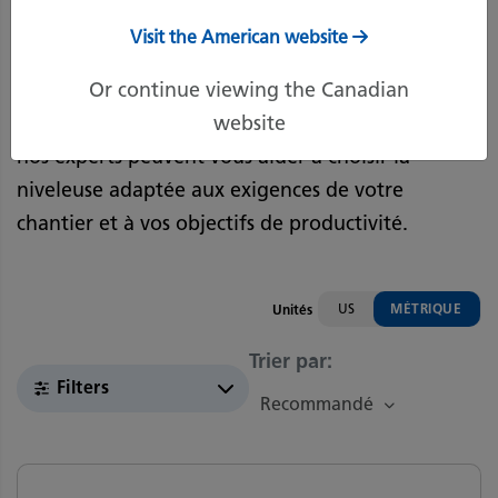
nivellement de précision, l'entretien des routes et
Visit the American website
le terrassement à grande échelle. Que vous
travailliez dans le secteur de la construction, de
Or continue viewing the Canadian
l'exploitation minière ou des services municipaux,
website
nos experts peuvent vous aider à choisir la
niveleuse adaptée aux exigences de votre
chantier et à vos objectifs de productivité.
US
MÉTRIQUE
Unités
Trier par
:
Filters
Recommandé