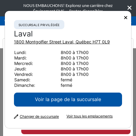
NOUS EMBAUCHONS! Explorez une carrière chez
Équipement SMS.
Postes disponibles
Succursale privilégiée
Laval
450-781-9600
SUCCURSALE PRIVILÉGIÉE
Laval
1800 Montgolfier Street
Laval
,
Québec
H7T 0L9
It looks like you are
Lundi:
8h00 à 17h00
Home
Équipement neuf
Niveleuses
Mardi:
8h00 à 17h00
from America
Mercredi:
8h00 à 17h00
Jeudi:
8h00 à 17h00
Vendredi:
8h00 à 17h00
Niveleuses
Samedi:
fermé
Dimanche:
fermé
Voir la page de la succursale
Équipement SMS propose une gamme complète
de niveleuses haute performance Komatsu,
Voir tous les emplacements
Changer de succursale
disponibles à l'achat ou à la location. Notre
gamme comprend des modèles conçus pour le