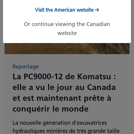
Visit the American website
Or continue viewing the Canadian
website
Reportage
La PC9000-12 de Komatsu :
elle a vu le jour au Canada
et est maintenant prête à
conquérir le monde
La nouvelle génération d'excavatrices
hydrauliques minières de très grande taille