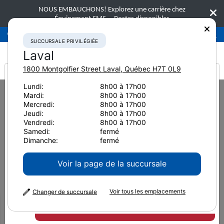
NOUS EMBAUCHONS! Explorez une carrière chez
Équipement SMS.
Postes disponibles
Succursale privilégiée
Laval
450-781-9600
SUCCURSALE PRIVILÉGIÉE
Laval
1800 Montgolfier Street
Laval
,
Québec
H7T 0L9
It looks like you are
Lundi:
8h00 à 17h00
Home
Nouvelles et ressources
Mardi:
8h00 à 17h00
from America
Mercredi:
8h00 à 17h00
Jeudi:
8h00 à 17h00
Nouvelles et ressources
Vendredi:
8h00 à 17h00
Samedi:
fermé
Dimanche:
fermé
Voir la page de la succursale
Voir tous les emplacements
Changer de succursale