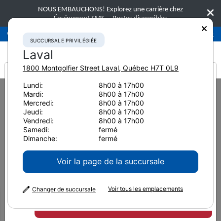
NOUS EMBAUCHONS! Explorez une carrière chez
Équipement SMS.
Postes disponibles
Succursale privilégiée
Laval
450-781-9600
SUCCURSALE PRIVILÉGIÉE
Laval
1800 Montgolfier Street
Laval
,
Québec
H7T 0L9
It looks like you are
Lundi:
8h00 à 17h00
Home
Nouvelles et ressources
Article de presse
2022
Mardi:
8h00 à 17h00
from America
Transport autonome : préparer le terrain
Mercredi:
8h00 à 17h00
Jeudi:
8h00 à 17h00
Vendredi:
8h00 à 17h00
COIN DES EXPERTS
Samedi:
fermé
Dimanche:
fermé
Transport autonome :
Voir la page de la succursale
préparer le terrain
Voir tous les emplacements
Changer de succursale
Quand il est question d’améliorer la productivité
d’une exploitation minière, l’automatisation des