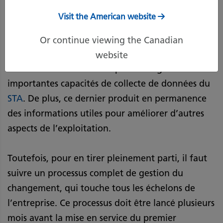
tâches de transport répétitives au moyen d’un
Visit the American website
système de transport automatisé (STA)
peut
changer la donne. Cette technologie aide à
Or continue viewing the Canadian
réduire les coûts de transport des matériaux et à
website
assurer la constance des opérations grâce aux
importantes capacités de collecte de données du
STA
. De plus, ce dernier produit en permanence
des informations utiles pour améliorer d’autres
aspects de l’exploitation.
Toutefois, pour en tirer pleinement parti, il faut
suivre un processus complet de gestion du
changement, qui touche tous les échelons de
l’entreprise. Ce processus doit être lancé plusieurs
mois avant la mise en service du premier