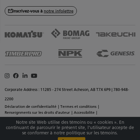
Inscrivez-vous à
notre infolettre
Instagram
Facebook
Linkedin
Youtube
Corporate Address : 11285 - 274 Street Acheson, AB T7X 6P9 | 780-948-
2200
Déclaration de confidentialité
Termes et conditions
Renseignments sur les droits d'auteur
Accessibilite
Commentaires sur le site
Plan de site
Notre site Web utilise des témoins ou « cookies ». En
Copyright © 2026 Équipement SMS Inc Tous droits réservés. Matériaux et
continuant de parcourir le présent site, l’utilisateur accepte de
se conformer à notre politique sur les témoins.
spécifications sont sujets à changement sans préavis.