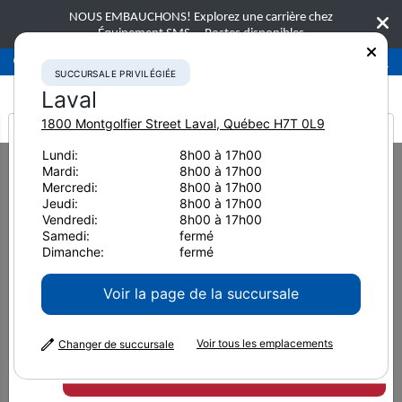
NOUS EMBAUCHONS! Explorez une carrière chez
Équipement SMS.
Postes disponibles
Succursale privilégiée
Laval
450-781-9600
SUCCURSALE PRIVILÉGIÉE
Laval
1800 Montgolfier Street
Laval
,
Québec
H7T 0L9
It looks like you are
Lundi:
8h00 à 17h00
Home
Équipement neuf
Transporteurs
Komatsu 895-2
Mardi:
8h00 à 17h00
from America
Mercredi:
8h00 à 17h00
Transporteurs
Jeudi:
8h00 à 17h00
Vendredi:
8h00 à 17h00
Komatsu 895-2
Samedi:
fermé
Dimanche:
fermé
Voir la page de la succursale
Voir tous les emplacements
Changer de succursale