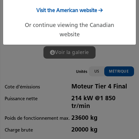
Visit the American website
Or continue viewing the Canadian
website
Voir la galerie
US
MÉTRIQUE
Unités
Moteur Tier 4 Final
Cote d’émissions
214 kW @1 850
Puissance nette
tr/min
23600 kg
Poids de fonctionnement max.
20000 kg
Charge brute