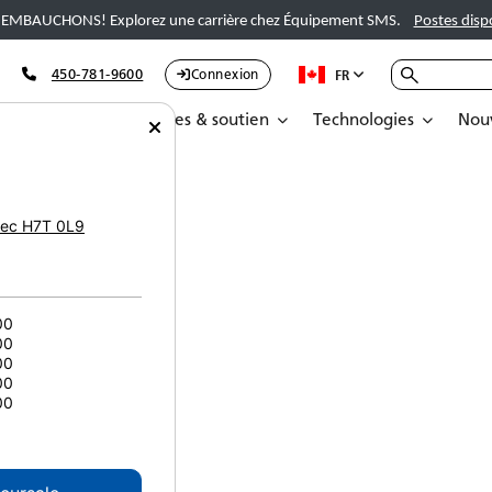
EMBAUCHONS! Explorez une carrière chez Équipement SMS.
Postes disp
450-781-9600
Connexion
FR
Pièces
Services & soutien
Technologies
Nouv
ec
H7T 0L9
00
rs
00
00
00
00