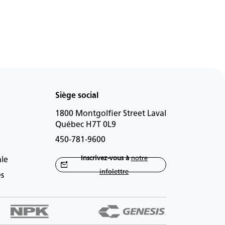
Siège social
1800 Montgolfier Street Laval
Québec H7T 0L9
450-781-9600
Inscrivez-vous à
notre
ale
infolettre
es