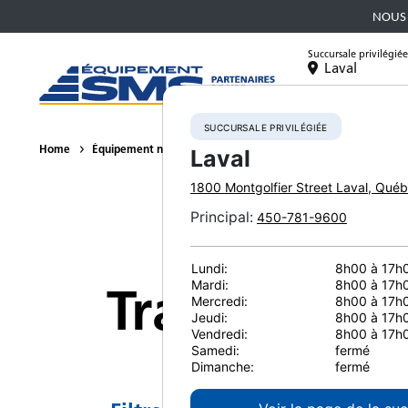
NOUS 
Succursale privilégiée
Laval
Équipement
SUCCURSALE PRIVILÉGIÉE
Home
Équipement neuf
Transporteurs
Laval
1800 Montgolfier Street
Laval
,
Québ
Principal
:
450-781-9600
Lundi:
8h00 à 17h
Transporteu
Mardi:
8h00 à 17h
Mercredi:
8h00 à 17h
Jeudi:
8h00 à 17h
Vendredi:
8h00 à 17h
Samedi:
fermé
Dimanche:
fermé