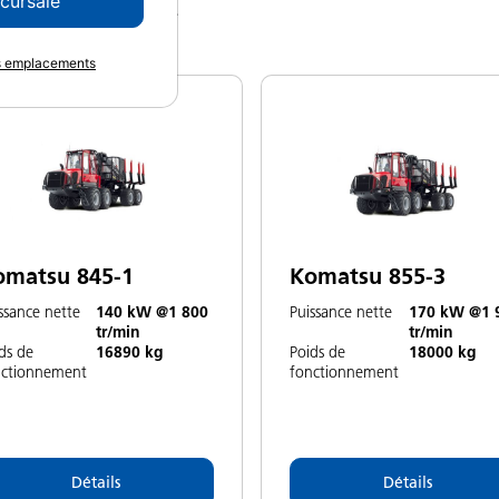
ccursale
 par
:
Recommandé
es emplacements
omatsu 845-1
Komatsu 855-3
ssance nette
140 kW @1 800
Puissance nette
170 kW @1 
tr/min
tr/min
ds de
16890 kg
Poids de
18000 kg
nctionnement
fonctionnement
Détails
Détails