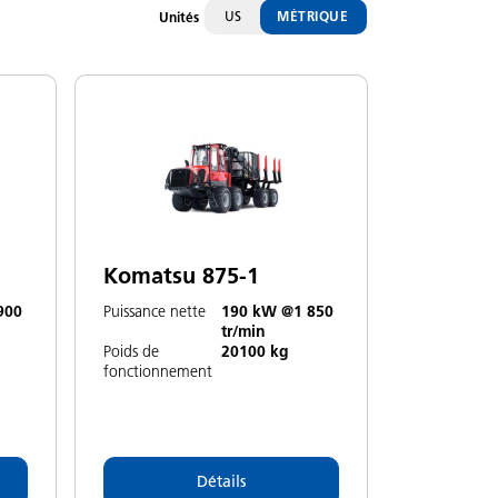
US
MÉTRIQUE
Unités
Komatsu 875-1
900
Puissance nette
190 kW @1 850
tr/min
Poids de
20100 kg
fonctionnement
Détails