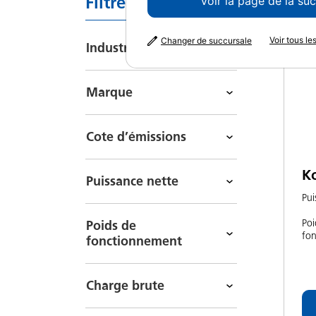
Filtres
Voir la page de la su
Trier
Voir tous l
Changer de succursale
Industrie
Marque
Cote d’émissions
K
Puissance nette
Pui
Poi
Poids de
fo
fonctionnement
Charge brute