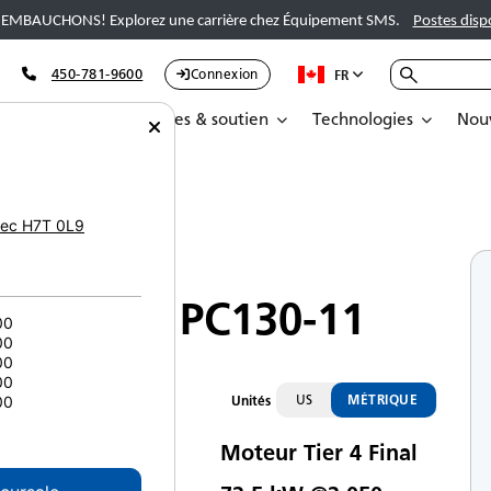
EMBAUCHONS! Explorez une carrière chez Équipement SMS.
Postes disp
450-781-9600
Connexion
FR
Pièces
Services & soutien
Technologies
Nouv
Komatsu PC130-11
ec
H7T 0L9
Petites excavatrices
Komatsu PC130-11
00
00
00
00
US
MÉTRIQUE
Unités
00
Moteur Tier 4 Final
te d’émissions