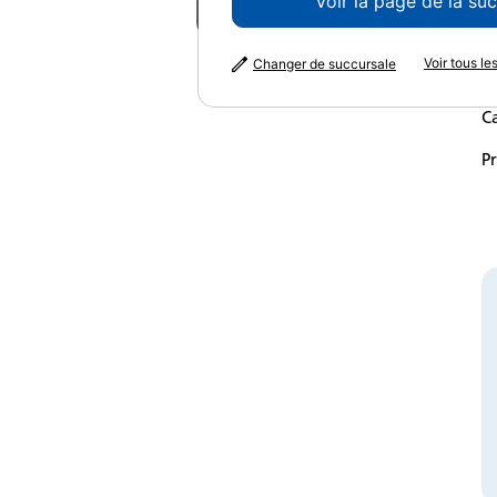
Voir la page de la su
Pu
Voir la galerie
Voir tous l
Changer de succursale
P
C
P