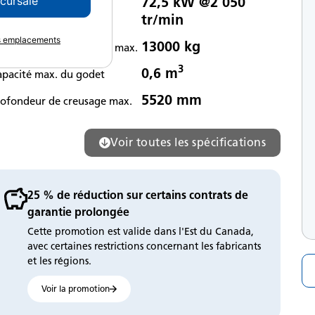
72,5 kW @2 050
ccursale
issance nette
tr/min
es emplacements
13000 kg
oids de fonctionnement max.
3
0,6 m
apacité max. du godet
5520 mm
rofondeur de creusage max.
Voir toutes les spécifications
25 % de réduction sur certains contrats de
garantie prolongée
Cette promotion est valide dans l'Est du Canada,
avec certaines restrictions concernant les fabricants
et les régions.
Voir la promotion