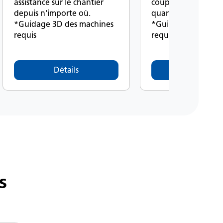
assistance sur le chantier
coupes, les remblais
depuis n'importe où.
quantités et la prod
*Guidage 3D des machines
*Guidage 3D des m
requis
requis
Détails
Détails
s