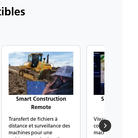
ibles
Smart Construction
Smart Constru
Remote
Dashboar
Transfert de fichiers à
Visualisez les donn
distance et surveillance des
conception, de dro
machines pour une
machine pour mesur