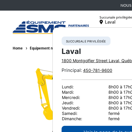
NOUS 
Succursale privilégiée
Laval
Équipement
SUCCURSALE PRIVILÉGIÉE
Home
Équipement neuf
Excavatrices
Petites excavatrices
Laval
1800 Montgolfier Street
Laval
,
Québ
Principal
:
450-781-9600
Lundi:
8h00 à 17h
Mardi:
8h00 à 17h
Mercredi:
8h00 à 17h
Jeudi:
8h00 à 17h
Vendredi:
8h00 à 17h
Samedi:
fermé
Dimanche:
fermé
Co