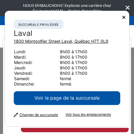
NOUS EMBAUCHONS! Explorez une carrière chez
Équipement SMS.
Postes disponibles
Succursale privilégiée
Laval
450-781-9600
SUCCURSALE PRIVILÉGIÉE
Laval
1800 Montgolfier Street
Laval
,
Québec
H7T 0L9
It looks like you are
Lundi:
8h00 à 17h00
Home
Technologies de pointe
Mardi:
8h00 à 17h00
from America
Solutions Smart Construction Komatsu
Guidage 3D des machines
Mercredi:
8h00 à 17h00
Jeudi:
8h00 à 17h00
Guidage 3D des
Vendredi:
8h00 à 17h00
Samedi:
fermé
Dimanche:
fermé
machines
Voir la page de la succursale
Une façon simple et
Voir tous les emplacements
Changer de succursale
abordable d’ajouter le