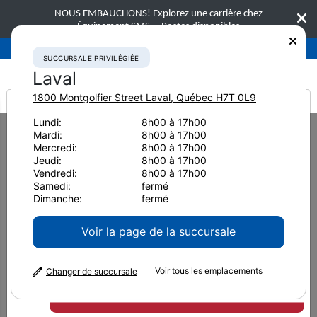
NOUS EMBAUCHONS! Explorez une carrière chez
Équipement SMS.
Postes disponibles
Succursale privilégiée
Laval
450-781-9600
SUCCURSALE PRIVILÉGIÉE
Laval
1800 Montgolfier Street
Laval
,
Québec
H7T 0L9
It looks like you are
Lundi:
8h00 à 17h00
Home
Équipement neuf
Excavatrices
Grosses excavatrices
Mardi:
8h00 à 17h00
from America
Komatsu PC1250LC-11
Mercredi:
8h00 à 17h00
Jeudi:
8h00 à 17h00
Grosses excavatrices
Vendredi:
8h00 à 17h00
Samedi:
fermé
Komatsu PC1250LC-11
Dimanche:
fermé
Voir la page de la succursale
Voir tous les emplacements
Changer de succursale