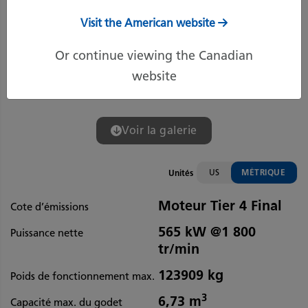
Visit the American website
Or continue viewing the Canadian
website
Voir la galerie
US
MÉTRIQUE
Unités
Moteur Tier 4 Final
Cote d’émissions
565 kW @1 800
Puissance nette
tr/min
123909 kg
Poids de fonctionnement max.
3
6,73 m
Capacité max. du godet