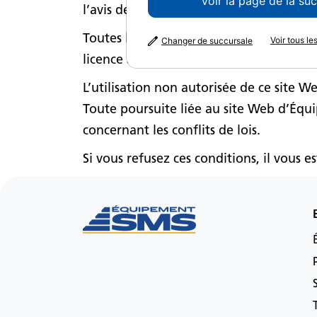
Voir la page de la su
l’avis de droits d’auteur qui fait partie
Toutes les marques de commerce reprodui
Voir tous l
Changer de succursale
licence à celui-ci, sont mentionnées co
L’utilisation non autorisée de ce site 
Toute poursuite liée au site Web d’Équip
concernant les conflits de lois.
Si vous refusez ces conditions, il vous est