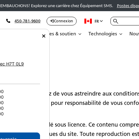
EMBAUCHONS! Explorez une carrière chez Équipement SMS.
Postes disp
450-781-9600
Connexion
FR
Pièces
Services & soutien
Technologies
Nouv
ec
H7T 0L9
tion
00
z que vous acceptez de vous astreindre aux conditions d
00
nt, et que vous avez pour responsabilité de vous confo
00
00
00
nt ou nous est cédé sous licence. Ce contenu comprend,
es éléments graphiques du site. Toute reproduction est 