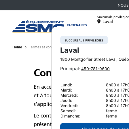
NOUS 
Succursale privilégiée
Laval
Équipement
SUCCURSALE PRIVILÉGIÉE
Home
Termes et conditions d utilisation
Laval
1800 Montgolfier Street
Laval
,
Québ
Principal
:
450-781-9600
Conditions d’utilisa
Lundi:
8h00 à 17h
En accédant à ce site Web, vous signifie
Mardi:
8h00 à 17h
et à tous les règlements qui s’applique
Mercredi:
8h00 à 17h
Jeudi:
8h00 à 17h
s’appliquer dans votre région.
Vendredi:
8h00 à 17h
Samedi:
fermé
Le contenu de ce site Web nous appartie
Dimanche:
fermé
présentation, l’aspect, l’apparence et l