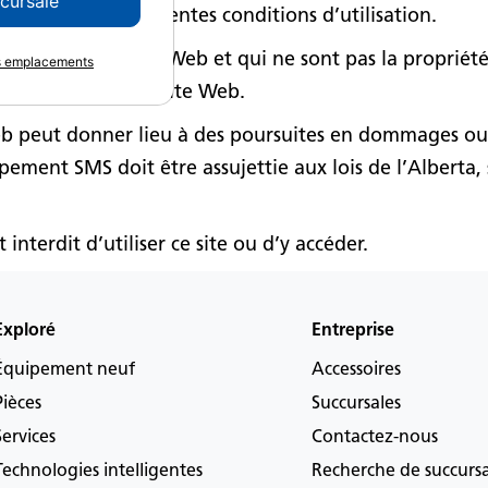
ccursale
 intégrante des présentes conditions d’utilisation.
tes dans ce site Web et qui ne sont pas la propriété 
es emplacements
mme telles dans le site Web.
Web peut donner lieu à des poursuites en dommages ou 
ement SMS doit être assujettie aux lois de l’Alberta, 
 interdit d’utiliser ce site ou d’y accéder.
Exploré
Entreprise
Équipement neuf
Accessoires
Pièces
Succursales
Services
Contactez-nous
Technologies intelligentes
Recherche de succurs