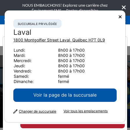
NOUS EMBAUCHONS! Explorez une carrière chez
Équipement SMS.
Postes disponibles
Succursale privilégiée
Laval
450-781-9600
SUCCURSALE PRIVILÉGIÉE
Laval
1800 Montgolfier Street
Laval
,
Québec
H7T 0L9
It looks like you are
Lundi:
8h00 à 17h00
Home
Pièces
Commander des pièces en ligne
Mardi:
8h00 à 17h00
from America
Mercredi:
8h00 à 17h00
Jeudi:
8h00 à 17h00
Vendredi:
8h00 à 17h00
Samedi:
fermé
Dimanche:
fermé
Voir la page de la succursale
Commander des
pièces en ligne
Voir tous les emplacements
Changer de succursale