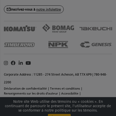
Inscrivez-vous à
notre infolettre
Instagram
Facebook
Linkedin
Youtube
Corporate Address : 11285 - 274 Street Acheson, AB T7X 6P9 | 780-948-
2200
Déclaration de confidentialité
Termes et conditions
Renseignments sur les droits d'auteur
Accessibilite
Commentaires sur le site
Plan de site
Notre site Web utilise des témoins ou « cookies ». En
Copyright © 2026 Équipement SMS Inc Tous droits réservés. Matériaux et
continuant de parcourir le présent site, l’utilisateur accepte de
se conformer à notre politique sur les témoins.
spécifications sont sujets à changement sans préavis.