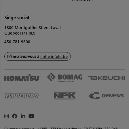
Siège social
1800 Montgolfier Street Laval
Québec H7T 0L9
450-781-9600
Inscrivez-vous à
notre infolettre
Instagram
Facebook
Linkedin
Youtube
Corporate Address : 11285 - 274 Street Acheson, AB T7X 6P9 | 780-948-