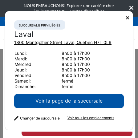
NOUS EMBAUCHONS! Explorez une carrière chez
Équipement SMS.
Postes disponibles
Succursale privilégiée
Laval
450-781-9600
SUCCURSALE PRIVILÉGIÉE
Laval
1800 Montgolfier Street
Laval
,
Québec
H7T 0L9
It looks like you are
Lundi:
8h00 à 17h00
Home
Nouvelles et ressources
Reportages Clients
Mardi:
8h00 à 17h00
from America
Équipement compact de T.O.C. Rental and Sales construit pour
Mercredi:
8h00 à 17h00
l’industrie de la location
Jeudi:
8h00 à 17h00
Équipement compact de
Vendredi:
8h00 à 17h00
Samedi:
fermé
Dimanche:
fermé
T.O.C. Rental and Sales
Voir la page de la succursale
construit pour l’industrie
Voir tous les emplacements
Changer de succursale
de la location