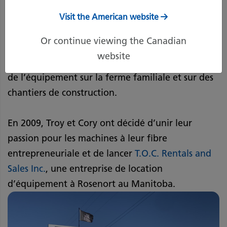
Troy et Cory Goossen ont toujours été passionnés
Visit the American website
par l’équipement lourd.
Or continue viewing the Canadian
Ayant grandi sur une ferme du sud du Manitoba,
website
les deux frères ont regardé leur père manœuvrer
de l’équipement sur la ferme familiale et sur des
chantiers de construction.
En 2009, Troy et Cory ont décidé d’unir leur
passion pour les machines à leur fibre
entrepreneuriale et de lancer
T.O.C. Rentals and
Sales Inc.
, une entreprise de location
d’équipement à Rosenort au Manitoba.