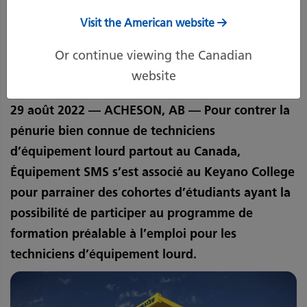
Visit the American website
29 août 2022
Imprimer la page
Or continue viewing the Canadian
website
29 août 2022 — ACHESON, AB — Pour contrer la
pénurie bien connue de techniciens
d’équipement lourd partout au Canada,
Équipement SMS s’est associé au Keyano College
pour parrainer des cohortes d’étudiants ayant la
possibilité de participer au programme de
formation préalable à l’emploi pour les
techniciens d’équipement lourd.