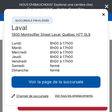
NOUS EMBAUCHONS! Explorez une carrière chez
Équipement SMS.
Postes disponibles
Succursale privilégiée
Laval
450-781-9600
SUCCURSALE PRIVILÉGIÉE
Laval
1800 Montgolfier Street
Laval
,
Québec
H7T 0L9
It looks like you are
Lundi:
8h00 à 17h00
Home
News & Resources
Press Releases
2022
Mardi:
8h00 à 17h00
from America
Équipement SMS et le Keyano College s’associent pour accélérer la
Mercredi:
8h00 à 17h00
formation des techniciens d’équipe
Jeudi:
8h00 à 17h00
Vendredi:
8h00 à 17h00
Équipement SMS et le
Samedi:
fermé
Dimanche:
fermé
Keyano College s’associent
Voir la page de la succursale
pour accélérer la formation
Voir tous les emplacements
des techniciens d’équipement
Changer de succursale
lourd en Alberta