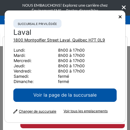
NOUS EMBAUCHONS! Explorez une carrière chez
Équipement SMS.
Postes disponibles
Succursale privilégiée
Laval
450-781-9600
SUCCURSALE PRIVILÉGIÉE
Laval
1800 Montgolfier Street
Laval
,
Québec
H7T 0L9
It looks like you are
Lundi:
8h00 à 17h00
Home
Nouvelles et ressources
Communiqué de presse
2021
Mardi:
8h00 à 17h00
from America
Nourrir nos collectivités - un investissement prioritaire
Mercredi:
8h00 à 17h00
Jeudi:
8h00 à 17h00
Nourrir nos collectivités - un
Vendredi:
8h00 à 17h00
Samedi:
fermé
investissement prioritaire
Dimanche:
fermé
Voir la page de la succursale
13 octobre 2021
Imprimer la page
Voir tous les emplacements
Changer de succursale