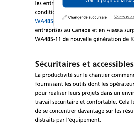
Voir la page de la su
les entreprises de construction et les 
conditions d’utilisation les plus exigean
Voir tous l
Changer de succursale
WA485-11
, afin d’offrir des performan
entreprises au Canada et en Alaska sur
WA485-11 de nouvelle génération de Ko
Sécuritaires et accessible
La productivité sur le chantier commen
fournissant les outils dont les opérateu
pour réaliser leurs projets dans un en
travail sécuritaire et confortable. Cela
de se concentrer davantage sur les résul
distraits par l’équipement.