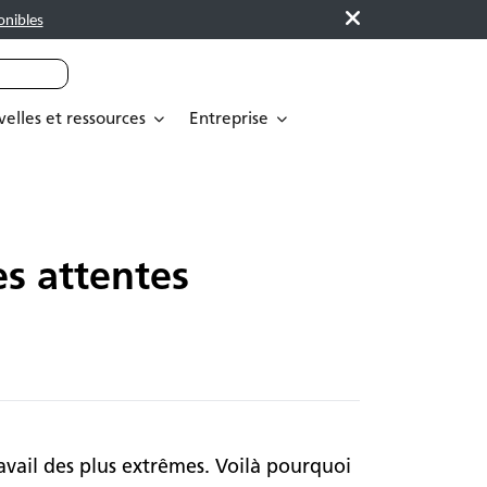
onibles
elles et ressources
Entreprise
es attentes
avail des plus extrêmes. Voilà pourquoi