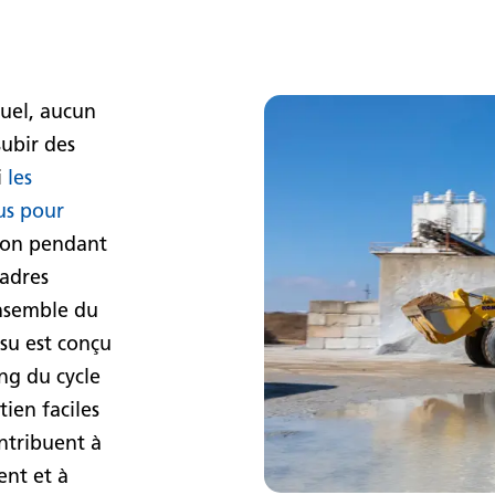
uel, aucun
ubir des
i
les
us pour
ion pendant
cadres
ensemble du
su est conçu
ng du cycle
tien faciles
ontribuent à
ent et à