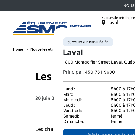
NOUS 
Succursale privilégiée
Laval
Équipement
SUCCURSALE PRIVILÉGIÉE
Home
Nouvelles et ressources
Article de presse
2025
Les 
Laval
1800 Montgolfier Street
Laval
,
Québ
Principal
:
450-781-9600
Les chargeurs sur r
Lundi:
8h00 à 17h
Mardi:
8h00 à 17h
30 juin 2025
Imprimer la page
Mercredi:
8h00 à 17h
Jeudi:
8h00 à 17h
Vendredi:
8h00 à 17h
Samedi:
fermé
Dimanche:
fermé
Les chantiers partout au Canada et en A