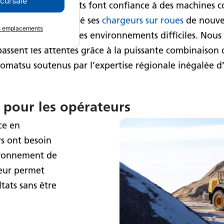
ccursale
producteurs d’agrégats font confiance à des machines c
tes.
Komatsu
a lancé ses
chargeurs sur roues
de nouvel
es emplacements
ces optimales dans les environnements difficiles. Nou
passent les attentes grâce à la puissante combinaison
matsu soutenus par l’expertise régionale inégalée 
s pour les opérateurs
ce en
rs ont besoin
vironnement de
 leur permet
tats sans être