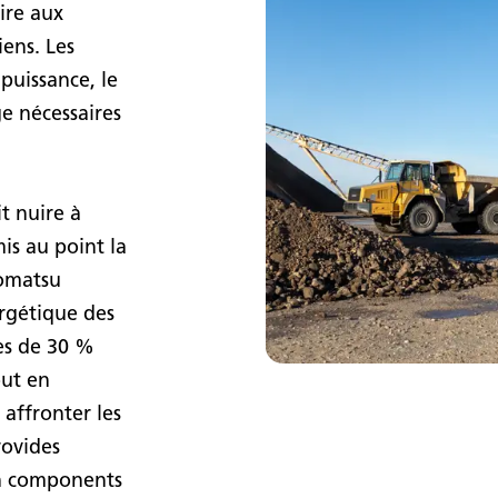
aire aux
iens. Les
puissance, le
ge nécessaires
t nuire à
is au point la
omatsu
rgétique des
ès de 30 %
out en
 affronter les
rovides
n components