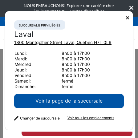
NOUS EMBAUCHONS! Explorez une carrière chez
Équipement SMS.
Postes disponibles
Succursale privilégiée
Laval
450-781-9600
SUCCURSALE PRIVILÉGIÉE
Laval
1800 Montgolfier Street
Laval
,
Québec
H7T 0L9
It looks like you are
Lundi:
8h00 à 17h00
Home
Nouvelles et ressources
Article de presse
2023
Mardi:
8h00 à 17h00
from America
La technologie de capture du carbone est sur le point de devenir une
Mercredi:
8h00 à 17h00
arme clé contre les changements
Jeudi:
8h00 à 17h00
Vendredi:
8h00 à 17h00
La technologie de capture du
Samedi:
fermé
Dimanche:
fermé
carbone est sur le point de
Voir la page de la succursale
devenir une arme clé contre
Voir tous les emplacements
les changements climatiques
Changer de succursale