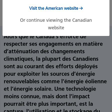
21 février 2023
Imprimer la page
Visit the American website
Or continue viewing the Canadian
website
Alors que le Canada s’efforce de
respecter ses engagements en matière
d’atténuation des changements
climatiques, la plupart des Canadiens
sont au courant des efforts déployés
pour exploiter les sources d’énergie
renouvelables comme l’énergie éolienne
et l’énergie solaire. Une technologie
moins connue, mais dont l’impact
pourrait être plus important, est la
capture, l’utilisation et le stockage du