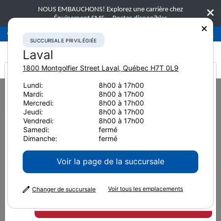
NOUS EMBAUCHONS! Explorez une carrière chez
Équipement SMS.
Postes disponibles
Succursale privilégiée
Laval
450-781-9600
SUCCURSALE PRIVILÉGIÉE
Laval
1800 Montgolfier Street
Laval
,
Québec
H7T 0L9
It looks like you are
Lundi:
8h00 à 17h00
Home
Nouvelles et ressources
Article de presse
2023
Mardi:
8h00 à 17h00
from America
Comment intégrer la commande de machines à un parc mixte
Mercredi:
8h00 à 17h00
Jeudi:
8h00 à 17h00
Comment intégrer la
Vendredi:
8h00 à 17h00
Samedi:
fermé
commande de machines à un
Dimanche:
fermé
parc mixte
Voir la page de la succursale
Voir tous les emplacements
Changer de succursale
9 mars 2023
Imprimer la page