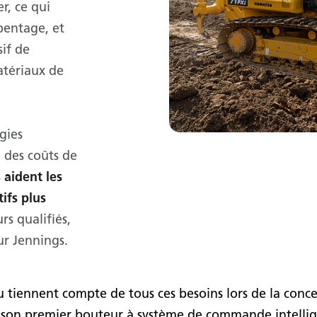
r, ce qui
pentage, et
sif de
matériaux de
gies
 des coûts de
s aident les
ifs plus
rs qualifiés,
ur Jennings.
 tiennent compte de tous ces besoins lors de la conce
son premier bouteur à système de commande intelligen