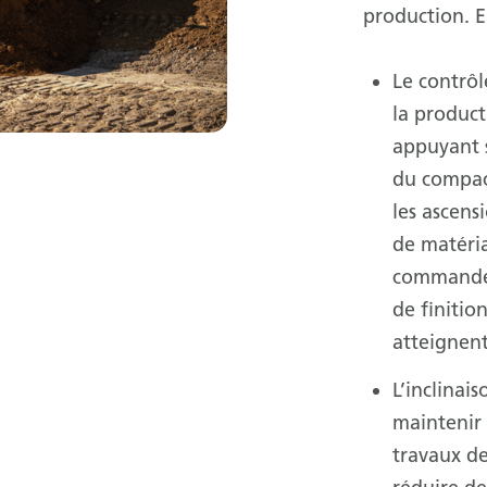
production. E
Le contrôl
la product
appuyant s
du compac
les ascens
de matéria
commande 
de finitio
atteignent
L’inclinai
maintenir 
travaux de