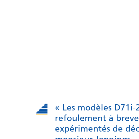
« Les modèles D71i-
refoulement à breve
expérimentés de déco
monsieur Jennings.