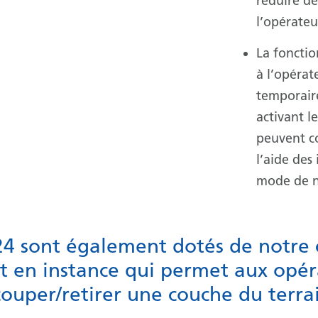
réduire de
l’opérateur
La fonctio
à l’opérat
temporair
activant l
peuvent c
l’aide des
mode de ni
24 sont également dotés de notre c
t en instance qui permet aux opé
uper/retirer une couche du terrai