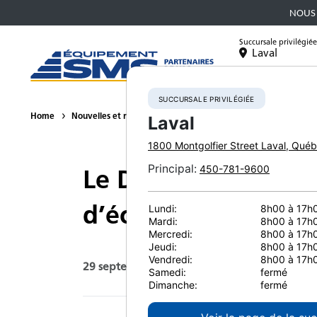
NOUS 
Succursale privilégiée
Laval
Équipement
SUCCURSALE PRIVILÉGIÉE
Home
Nouvelles et ressources
Article de presse
2021
Le D
Laval
1800 Montgolfier Street
Laval
,
Québ
Principal
:
450-781-9600
Le D71i-24 : un bo
d’économiser temps
Lundi:
8h00 à 17h
Mardi:
8h00 à 17h
Mercredi:
8h00 à 17h
Jeudi:
8h00 à 17h
Vendredi:
8h00 à 17h
29 septembre 2021
Imprimer la pag
Samedi:
fermé
Dimanche:
fermé