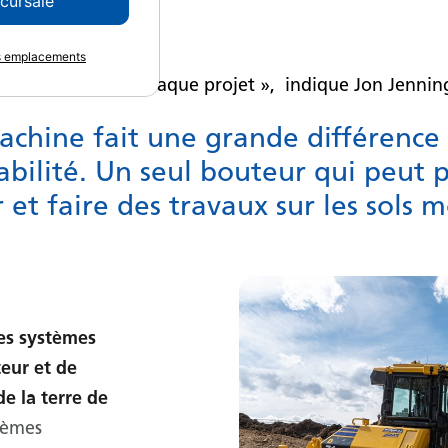
ccursale
es emplacements
nsidération lors de chaque projet », indique Jon Jenn
achine fait une grande différence
ntabilité. Un seul bouteur qui peut 
r et faire des travaux sur les sols
es systèmes
teur et de
de la terre de
stèmes