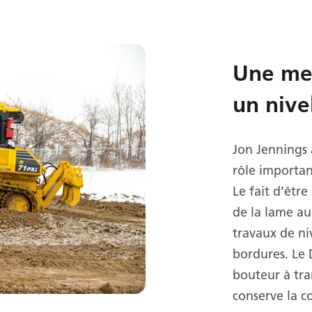
Une mei
un nive
Jon Jennings a
rôle importan
Le fait d’êtr
de la lame au
travaux de ni
bordures. Le 
bouteur à tr
conserve la c