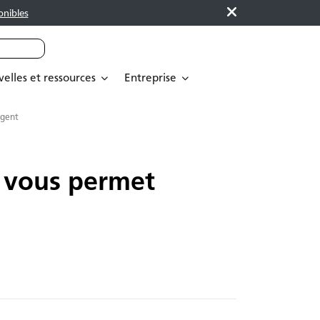
onibles
elles et ressources
Entreprise
rgent
i vous permet