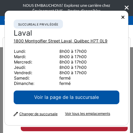
NOUS EMBAUCHONS! Explorez une carrière chez
Équipement SMS.
Postes disponibles
Succursale privilégiée
Laval
450-781-9600
SUCCURSALE PRIVILÉGIÉE
Laval
1800 Montgolfier Street
Laval
,
Québec
H7T 0L9
It looks like you are
Lundi:
8h00 à 17h00
Home
Nouvelles et ressources
Article de presse
2021
Mardi:
8h00 à 17h00
from America
Augmentez votre productivité grâce à la nouvelle excavatrice dotée de
Mercredi:
8h00 à 17h00
la technologie IMC 2.0
Jeudi:
8h00 à 17h00
Vendredi:
8h00 à 17h00
Augmentez votre
Samedi:
fermé
Dimanche:
fermé
productivité grâce à la
Voir la page de la succursale
nouvelle excavatrice dotée
Voir tous les emplacements
de la technologie IMC 2.0
Changer de succursale