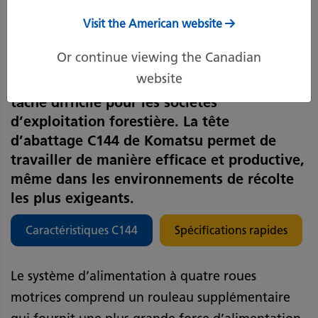
14 janvier 2020
Imprimer la page
Visit the American website
Or continue viewing the Canadian
website
S’attaquer aux forêts denses peut être une
tâche difficile pour les sociétés
d’exploitation forestière. La tête
d’abattage C144 de Komatsu permet de
travailler de manière efficace et productive,
même dans les environnements de récolte
les plus exigeants.
Caractéristiques C144
Spécifications rapides
Le système d’alimentation à quatre roues
motrices comprend un rouleau supplémentaire