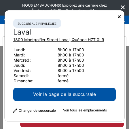
NOUS EMBAUCHONS! Explorez une carrière chez
Équipement SMS.
Postes disponibles
Succursale privilégiée
Laval
450-781-9600
SUCCURSALE PRIVILÉGIÉE
Laval
1800 Montgolfier Street
Laval
,
Québec
H7T 0L9
It looks like you are
Lundi:
8h00 à 17h00
Home
Nouvelles et ressources
Article de presse
2020
Mardi:
8h00 à 17h00
from America
Tête d’abattage C144 Komatsu : Conçue pour des conditions de récolte
Mercredi:
8h00 à 17h00
difficiles et éprouvantes
Jeudi:
8h00 à 17h00
Vendredi:
8h00 à 17h00
Tête d’abattage C144
Samedi:
fermé
Dimanche:
fermé
Komatsu : Conçue pour des
Voir la page de la succursale
conditions de récolte difficiles
Voir tous les emplacements
et éprouvantes
Changer de succursale