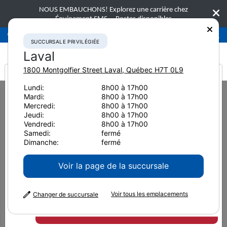
NOUS EMBAUCHONS! Explorez une carrière chez
Équipement SMS.
Postes disponibles
Succursale privilégiée
Laval
450-781-9600
SUCCURSALE PRIVILÉGIÉE
Laval
1800 Montgolfier Street
Laval
,
Québec
H7T 0L9
It looks like you are
Lundi:
8h00 à 17h00
Home
Nouvelles et ressources
Article de presse
2020
Mardi:
8h00 à 17h00
from America
Optimisez la disponibilité de votre flotte en exploitant tous les
Mercredi:
8h00 à 17h00
avantages de la télématique à votr
Jeudi:
8h00 à 17h00
Vendredi:
8h00 à 17h00
Optimisez la disponibilité de
Samedi:
fermé
Dimanche:
fermé
votre flotte en exploitant
Voir la page de la succursale
tous les avantages de la
Voir tous les emplacements
télématique à votre service.
Changer de succursale