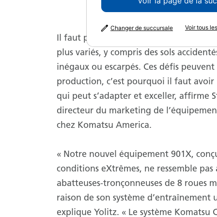
Voir la page de la su
Voir tous l
Changer de succursale
Il faut parfois éclaircir des boisés sur les
plus variés, y compris des sols accident
inégaux ou escarpés. Ces défis peuvent r
production, c’est pourquoi il faut avoir
qui peut s’adapter et exceller, affirme S
directeur du marketing de l’équipement
chez Komatsu America.
« Notre nouvel équipement 901X, conçu
conditions eXtrêmes, ne ressemble pas 
abatteuses-tronçonneuses de 8 roues m
raison de son système d’entraînement 
explique Yolitz. « Le système Komatsu