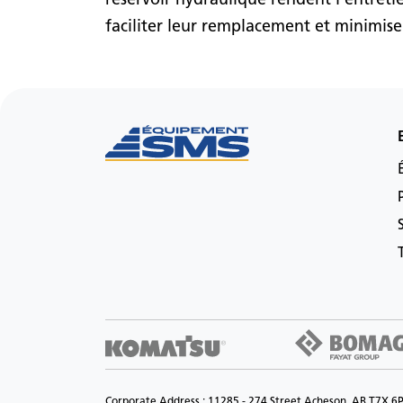
faciliter leur remplacement et minimise
Corporate Address : 11285 - 274 Street Acheson, AB T7X 6