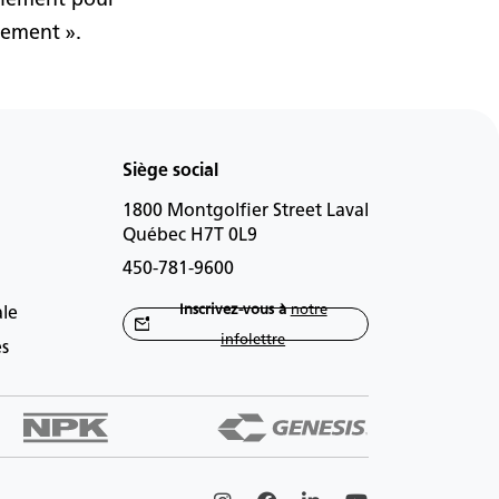
nement ».
Siège social
1800 Montgolfier Street Laval
Québec H7T 0L9
450-781-9600
Inscrivez-vous à
notre
ale
infolettre
es