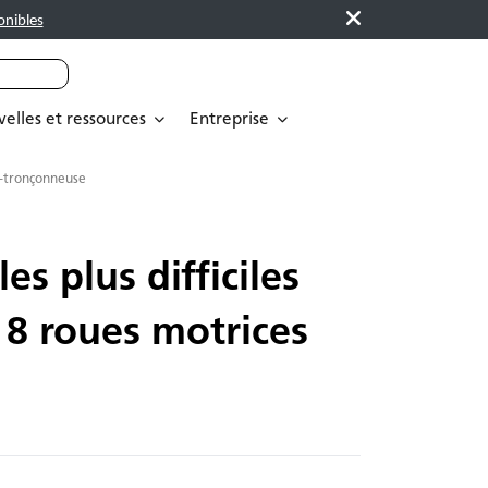
onibles
elles et ressources
Entreprise
se-tronçonneuse
s plus difficiles
8 roues motrices