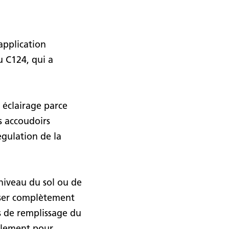
application
u C124, qui a
e éclairage parce
s accoudoirs
gulation de la
 niveau du sol ou de
poser complètement
s de remplissage du
calement pour