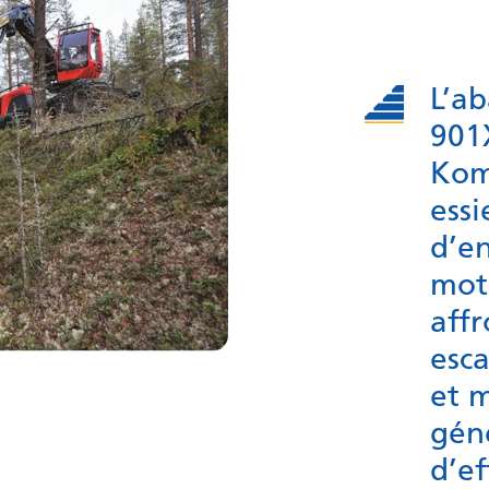
L’a
901
Kom
ess
d’e
mot
affr
esca
et 
gén
d’ef