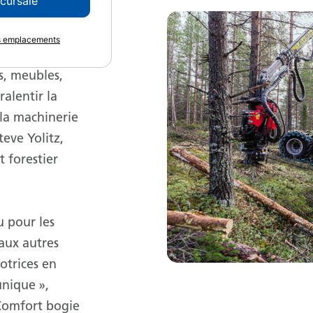
ccursale
es emplacements
 terrains les
és, meubles,
alentir la
 la machinerie
teve Yolitz,
 forestier
 pour les
aux autres
otrices en
unique »,
 Comfort bogie