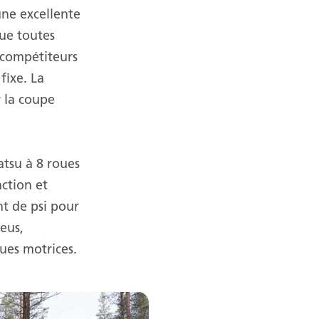
une excellente
que toutes
 compétiteurs
fixe. La
 la coupe
tsu à 8 roues
action et
nt de psi pour
neus,
ues motrices.