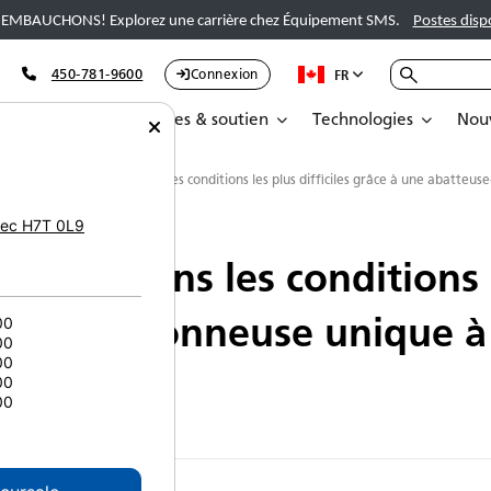
EMBAUCHONS! Explorez une carrière chez Équipement SMS.
Postes disp
450-781-9600
Connexion
FR
Pièces
Services & soutien
Technologies
Nouv
opérateurs productifs dans les conditions les plus difficiles grâce à une abatteu
ec
H7T 0L9
ctifs dans les conditions le
use-tronçonneuse unique à 
00
00
00
00
00