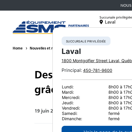
NOUS 
Succursale privilégiée
Laval
Équipement
SUCCURSALE PRIVILÉGIÉE
Home
Nouvelles et ressources
Article de presse
2020
Des 
Laval
1800 Montgolfier Street
Laval
,
Québ
Principal
:
450-781-9600
Des opérateurs produ
grâce à une abatte
Lundi:
8h00 à 17h
Mardi:
8h00 à 17h
Mercredi:
8h00 à 17h
Jeudi:
8h00 à 17h
Vendredi:
8h00 à 17h
19 juin 2020
Imprimer la page
Samedi:
fermé
Dimanche:
fermé