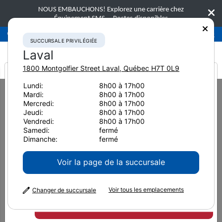
NOUS EMBAUCHONS! Explorez une carrière chez
Équipement SMS.
Postes disponibles
Succursale privilégiée
Laval
450-781-9600
SUCCURSALE PRIVILÉGIÉE
Laval
1800 Montgolfier Street
Laval
,
Québec
H7T 0L9
It looks like you are
Lundi:
8h00 à 17h00
Home
Nouvelles et ressources
Article de presse
2017
Mardi:
8h00 à 17h00
from America
Active ou manuelle, selon l’alerte
Mercredi:
8h00 à 17h00
Jeudi:
8h00 à 17h00
Active ou manuelle, selon
Vendredi:
8h00 à 17h00
Samedi:
fermé
l’alerte
Dimanche:
fermé
Voir la page de la succursale
1 novembre 2017
Imprimer la page
Voir tous les emplacements
Changer de succursale