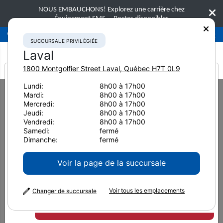
NOUS EMBAUCHONS! Explorez une carrière chez
Équipement SMS.
Postes disponibles
Succursale privilégiée
Laval
450-781-9600
SUCCURSALE PRIVILÉGIÉE
Laval
1800 Montgolfier Street
Laval
,
Québec
H7T 0L9
It looks like you are
Lundi:
8h00 à 17h00
Home
Équipement usagé
Excavatrices hydrauliques
Mardi:
8h00 à 17h00
from America
2014 Komatsu PC228USLC-8 5323
Mercredi:
8h00 à 17h00
Jeudi:
8h00 à 17h00
Vendredi:
8h00 à 17h00
Samedi:
fermé
Dimanche:
fermé
Voir la page de la succursale
Voir tous les emplacements
Changer de succursale