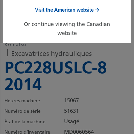
Visit the American website
6 autres images
Or continue viewing the Canadian
website
Komatsu
Excavatrices hydrauliques
PC228USLC-8
2014
15067
Heures-machine
51631
Numéro de série
Usagé
État de la machine
MD0060564
Numéro d’inventaire