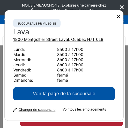
NOUS EMBAUCHONS! Explorez une carrière chez
Équipement SMS.
Postes disponibles
Succursale privilégiée
Laval
450-781-9600
SUCCURSALE PRIVILÉGIÉE
Laval
1800 Montgolfier Street
Laval
,
Québec
H7T 0L9
It looks like you are
Lundi:
8h00 à 17h00
Home
Équipement neuf
Excavatrices
Petites excavatrices
Mardi:
8h00 à 17h00
from America
Komatsu PC170LC-11
Mercredi:
8h00 à 17h00
Jeudi:
8h00 à 17h00
Petites excavatrices
Vendredi:
8h00 à 17h00
Samedi:
fermé
Komatsu PC170LC-11
Dimanche:
fermé
Voir la page de la succursale
Voir tous les emplacements
Changer de succursale