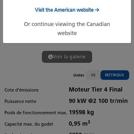
Visit the American website
Or continue viewing the Canadian
website
Voir la galerie
US
MÉTRIQUE
Unités
Moteur Tier 4 Final
Cote d’émissions
90 kW @2 100 tr/min
Puissance nette
19598 kg
Poids de fonctionnement max.
3
0,95 m
Capacité max. du godet