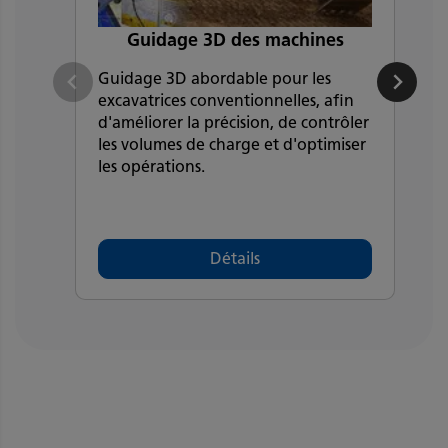
Guidage 3D des machines
Guidage 3D abordable pour les
T
excavatrices conventionnelles, afin
s
d'améliorer la précision, de contrôler
a
les volumes de charge et d'optimiser
n
les opérations.
m
Détails