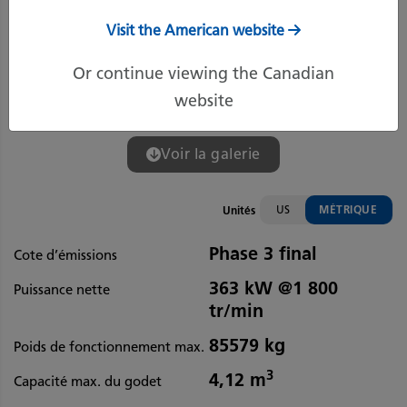
Visit the American website
Or continue viewing the Canadian
website
Voir la galerie
US
MÉTRIQUE
Unités
Phase 3 final
Cote d’émissions
363 kW @1 800
Puissance nette
tr/min
85579 kg
Poids de fonctionnement max.
3
4,12 m
Capacité max. du godet