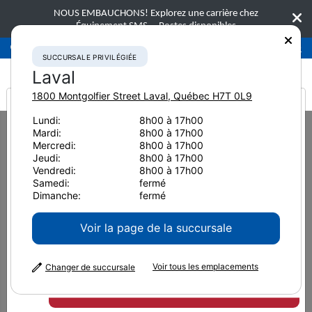
NOUS EMBAUCHONS! Explorez une carrière chez
Équipement SMS.
Postes disponibles
Succursale privilégiée
Laval
450-781-9600
SUCCURSALE PRIVILÉGIÉE
Laval
1800 Montgolfier Street
Laval
,
Québec
H7T 0L9
It looks like you are
Lundi:
8h00 à 17h00
Home
Équipement neuf
Excavatrices
Komatsu PC800LC-8
Mardi:
8h00 à 17h00
from America
Mercredi:
8h00 à 17h00
DISCONTINUÉ
Excavatrices
Jeudi:
8h00 à 17h00
Vendredi:
8h00 à 17h00
Komatsu PC800LC-8
Samedi:
fermé
Dimanche:
fermé
Voir la page de la succursale
Voir tous les emplacements
Changer de succursale