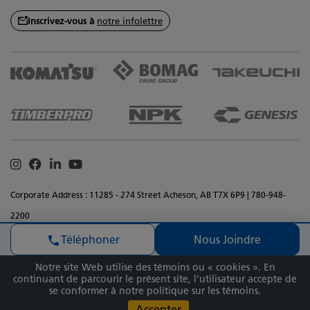
Inscrivez-vous à
notre infolettre
Instagram
Facebook
Linkedin
Youtube
Corporate Address : 11285 - 274 Street Acheson, AB T7X 6P9 | 780-948-
2200
Déclaration de confidentialité
Termes et conditions
Nous Joindre
Téléphoner
Renseignments sur les droits d'auteur
Accessibilite
Commentaires sur le site
Plan de site
Notre site Web utilise des témoins ou « cookies ». En
Copyright © 2026 Équipement SMS Inc Tous droits réservés. Matériaux et
continuant de parcourir le présent site, l’utilisateur accepte de
se conformer à notre politique sur les témoins.
spécifications sont sujets à changement sans préavis.