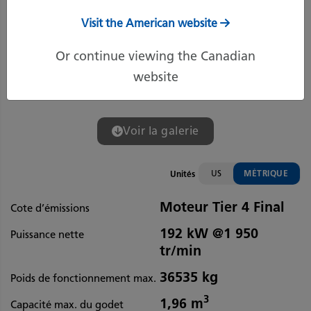
Visit the American website
Or continue viewing the Canadian
website
Voir la galerie
US
MÉTRIQUE
Unités
Moteur Tier 4 Final
Cote d’émissions
192 kW @1 950
Puissance nette
tr/min
36535 kg
Poids de fonctionnement max.
3
1,96 m
Capacité max. du godet