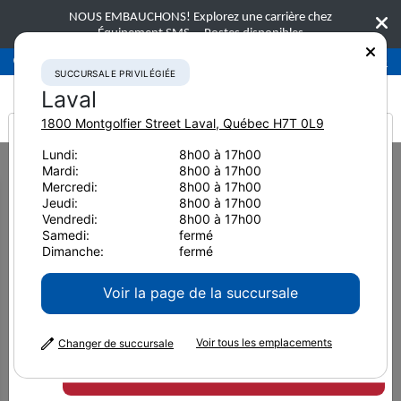
NOUS EMBAUCHONS! Explorez une carrière chez
Équipement SMS.
Postes disponibles
Succursale privilégiée
Laval
450-781-9600
SUCCURSALE PRIVILÉGIÉE
Laval
1800 Montgolfier Street
Laval
,
Québec
H7T 0L9
It looks like you are
Lundi:
8h00 à 17h00
Home
Équipement neuf
Excavatrices
Excavatrices moyennes
Mardi:
8h00 à 17h00
from America
Komatsu PC360LCi-11
Mercredi:
8h00 à 17h00
Jeudi:
8h00 à 17h00
Excavatrices moyennes
Vendredi:
8h00 à 17h00
Samedi:
fermé
Komatsu PC360LCi-11
Dimanche:
fermé
Voir la page de la succursale
Voir tous les emplacements
Changer de succursale