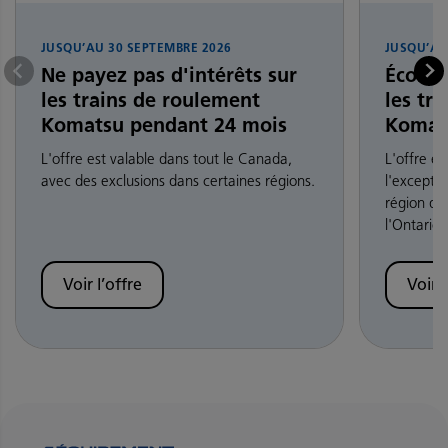
JUSQU’AU
30 SEPTEMBRE 2026
JUSQU’A
Ne payez pas d'intérêts sur
Économ
les trains de roulement
les tr
Komatsu pendant 24 mois
Komat
L'offre est valable dans tout le Canada,
L'offre e
avec des exclusions dans certaines régions.
l'exceptio
région du
l'Ontario.
Voir l’offre
Voir l