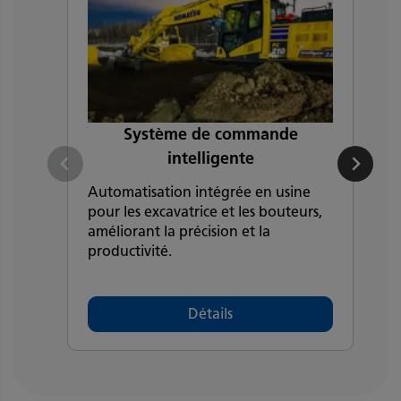
Système de commande
intelligente
Automatisation intégrée en usine
U
pour les excavatrice et les bouteurs,
p
améliorant la précision et la
e
productivité.
Détails