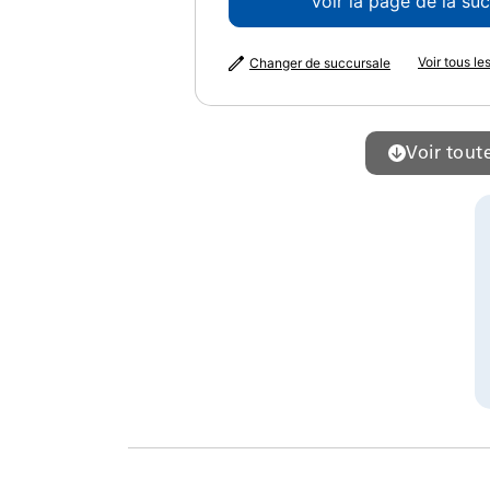
Voir la page de la su
P
La
Voir tous l
Changer de succursale
P
Voir toute