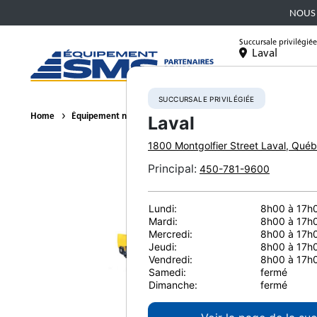
NOUS 
Succursale privilégiée
Laval
Équipement
SUCCURSALE PRIVILÉGIÉE
Home
Équipement neuf
Compacteurs
BOMAG BW 211 D-5
Laval
1800 Montgolfier Street
Laval
,
Québ
Principal
:
450-781-9600
Lundi:
8h00 à 17h
Mardi:
8h00 à 17h
Mercredi:
8h00 à 17h
Jeudi:
8h00 à 17h
Vendredi:
8h00 à 17h
Samedi:
fermé
Dimanche:
fermé
Co