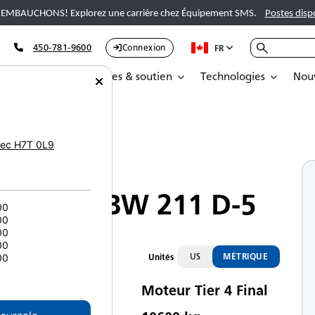
EMBAUCHONS! Explorez une carrière chez Équipement SMS.
Postes disp
450-781-9600
Connexion
FR
Pièces
Services & soutien
Technologies
Nouv
ec
H7T 0L9
Compacteurs
BOMAG BW 211 D-5
00
00
00
00
US
MÉTRIQUE
Unités
00
Moteur Tier 4 Final
te d’émissions