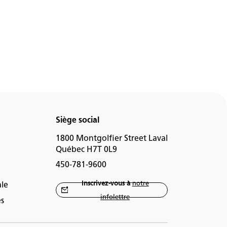
Siège social
1800 Montgolfier Street Laval
Québec H7T 0L9
450-781-9600
Inscrivez-vous à
notre
ale
infolettre
es