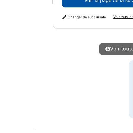
Voir la galerie
Voir la page de la su
P
La
Voir tous l
Changer de succursale
P
Voir toute