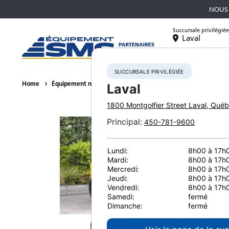
NOUS 
Succursale privilégiée
Laval
Équipement
SUCCURSALE PRIVILÉGIÉE
Home
Équipement neuf
Compacteurs
BOMAG BW 138 AD-5
Laval
1800 Montgolfier Street
Laval
,
Québ
Principal
:
450-781-9600
Lundi:
8h00 à 17h
Mardi:
8h00 à 17h
Mercredi:
8h00 à 17h
Jeudi:
8h00 à 17h
Vendredi:
8h00 à 17h
Samedi:
fermé
Dimanche:
fermé
Co