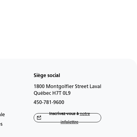
Siège social
1800 Montgolfier Street Laval
Québec H7T 0L9
450-781-9600
Inscrivez-vous à
notre
ale
infolettre
es