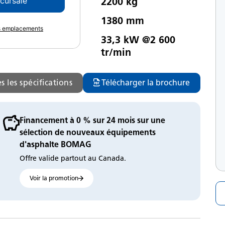
2200 kg
ccursale
oids
1380 mm
rgeur du cylindre
es emplacements
33,3 kW @2 600
uissance du moteur
tr/min
s les spécifications
Télécharger la brochure
Financement à 0 % sur 24 mois sur une
sélection de nouveaux équipements
d'asphalte BOMAG
Offre valide partout au Canada.
Voir la promotion