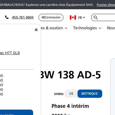
EMBAUCHONS! Explorez une carrière chez Équipement SMS.
Postes disp
450-781-9600
Connexion
FR
Pièces
Services & soutien
Technologies
Nouv
ec
H7T 0L9
Compacteurs
BOMAG BW 138 AD-5
00
00
00
00
US
MÉTRIQUE
Unités
00
Phase 4 intérim
te d’émissions