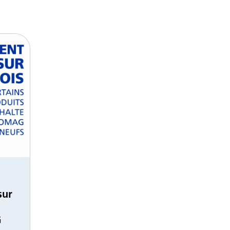
sur
G