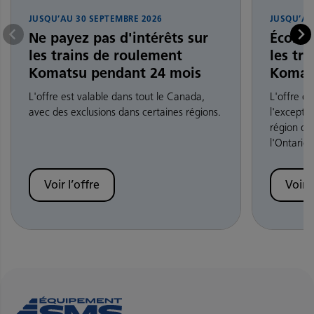
JUSQU’AU
30 SEPTEMBRE 2026
JUSQU’A
Ne payez pas d'intérêts sur
Économ
les trains de roulement
les tr
Komatsu pendant 24 mois
Komat
L'offre est valable dans tout le Canada,
L'offre e
avec des exclusions dans certaines régions.
l'exceptio
région du
l'Ontario.
Voir l’offre
Voir l