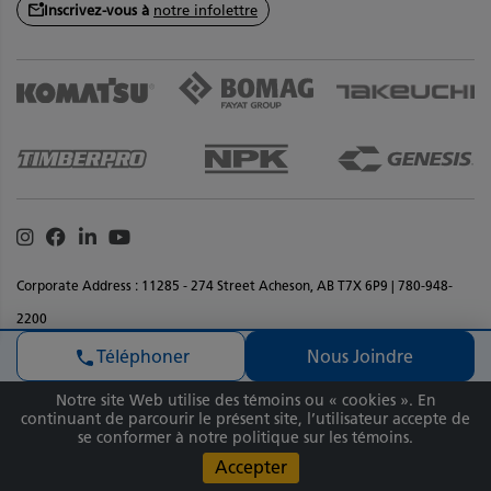
Inscrivez-vous à
notre infolettre
Instagram
Facebook
Linkedin
Youtube
Corporate Address : 11285 - 274 Street Acheson, AB T7X 6P9 | 780-948-
2200
Déclaration de confidentialité
Termes et conditions
Nous Joindre
Téléphoner
Renseignments sur les droits d'auteur
Accessibilite
Commentaires sur le site
Plan de site
Notre site Web utilise des témoins ou « cookies ». En
Copyright © 2026 Équipement SMS Inc Tous droits réservés. Matériaux et
continuant de parcourir le présent site, l’utilisateur accepte de
se conformer à notre politique sur les témoins.
spécifications sont sujets à changement sans préavis.