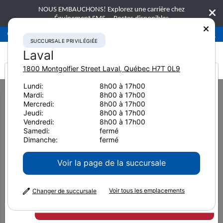
NOUS EMBAUCHONS! Explorez une carrière chez
Équipement SMS.
Postes disponibles
Succursale privilégiée
Laval
450-781-9600
SUCCURSALE PRIVILÉGIÉE
Laval
1800 Montgolfier Street
Laval
,
Québec
H7T 0L9
It looks like you are
Lundi:
8h00 à 17h00
Home
Équipement neuf
Bouteurs
Komatsu D71EX-24
Mardi:
8h00 à 17h00
from America
Mercredi:
8h00 à 17h00
Bouteurs
Jeudi:
8h00 à 17h00
Vendredi:
8h00 à 17h00
Komatsu D71EX-24
Samedi:
fermé
Dimanche:
fermé
Voir la page de la succursale
Voir tous les emplacements
Changer de succursale