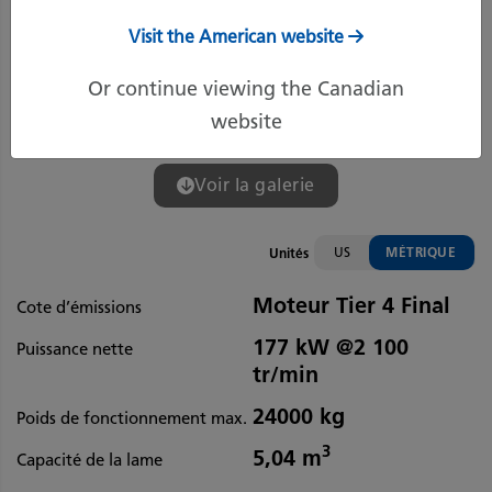
Visit the American website
Or continue viewing the Canadian
website
Voir la galerie
US
MÉTRIQUE
Unités
Moteur Tier 4 Final
Cote d’émissions
177 kW @2 100
Puissance nette
tr/min
24000 kg
Poids de fonctionnement max.
3
5,04 m
Capacité de la lame