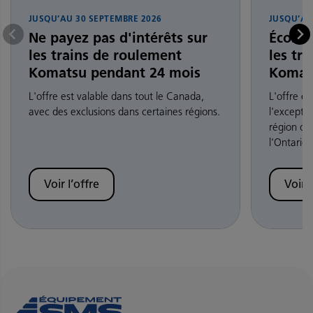
JUSQU’AU
30 SEPTEMBRE 2026
JUSQU’A
Ne payez pas d'intérêts sur
Économ
les trains de roulement
les tr
Komatsu pendant 24 mois
Komat
L'offre est valable dans tout le Canada,
L'offre e
avec des exclusions dans certaines régions.
l'exceptio
région du
l'Ontario.
Voir l’offre
Voir l