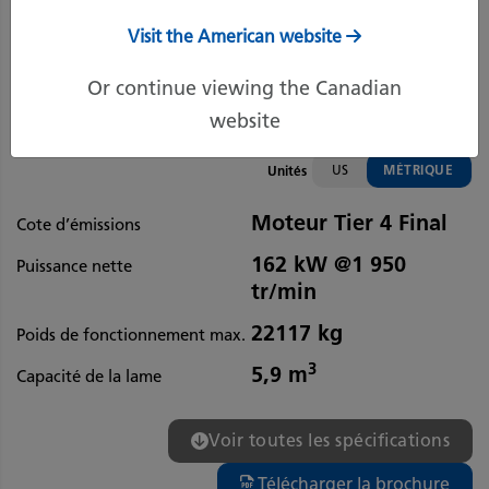
Visit the American website
Or continue viewing the Canadian
website
US
MÉTRIQUE
Unités
Moteur Tier 4 Final
Cote d’émissions
162 kW @1 950
Puissance nette
tr/min
22117 kg
Poids de fonctionnement max.
3
5,9 m
Capacité de la lame
Voir toutes les spécifications
Télécharger la brochure