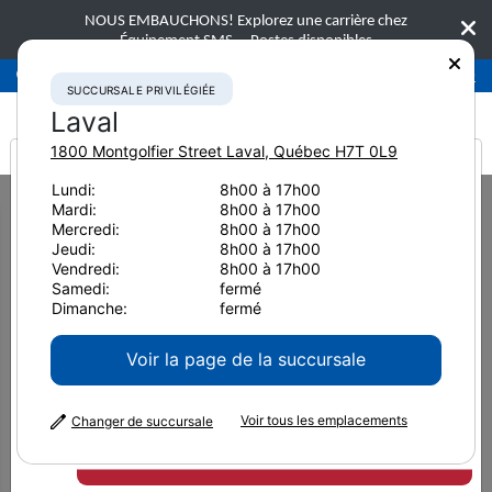
NOUS EMBAUCHONS! Explorez une carrière chez
Équipement SMS.
Postes disponibles
Succursale privilégiée
Laval
450-781-9600
SUCCURSALE PRIVILÉGIÉE
Laval
1800 Montgolfier Street
Laval
,
Québec
H7T 0L9
It looks like you are
Lundi:
8h00 à 17h00
Home
Équipement neuf
Bouteurs
Komatsu D65WX-18
Mardi:
8h00 à 17h00
from America
Mercredi:
8h00 à 17h00
Bouteurs
Jeudi:
8h00 à 17h00
Vendredi:
8h00 à 17h00
Komatsu D65WX-18
Samedi:
fermé
Dimanche:
fermé
Voir la page de la succursale
Voir tous les emplacements
Changer de succursale