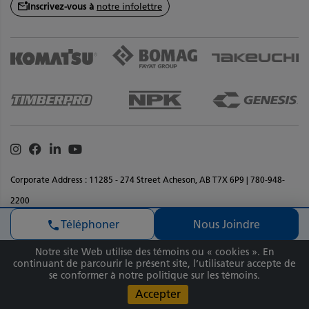
Inscrivez-vous à
notre infolettre
Instagram
Facebook
Linkedin
Youtube
Corporate Address : 11285 - 274 Street Acheson, AB T7X 6P9 | 780-948-
2200
Déclaration de confidentialité
Termes et conditions
Nous Joindre
Téléphoner
Renseignments sur les droits d'auteur
Accessibilite
Commentaires sur le site
Plan de site
Notre site Web utilise des témoins ou « cookies ». En
Copyright © 2026 Équipement SMS Inc Tous droits réservés. Matériaux et
continuant de parcourir le présent site, l’utilisateur accepte de
se conformer à notre politique sur les témoins.
spécifications sont sujets à changement sans préavis.