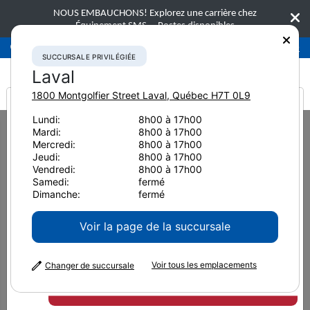
NOUS EMBAUCHONS! Explorez une carrière chez
Équipement SMS.
Postes disponibles
Succursale privilégiée
Laval
450-781-9600
SUCCURSALE PRIVILÉGIÉE
Laval
1800 Montgolfier Street
Laval
,
Québec
H7T 0L9
It looks like you are
Lundi:
8h00 à 17h00
Home
Équipement neuf
Bouteurs
Komatsu D155AXi-8
Mardi:
8h00 à 17h00
from America
Mercredi:
8h00 à 17h00
Bouteurs
Jeudi:
8h00 à 17h00
Vendredi:
8h00 à 17h00
Komatsu D155AXi-8
Samedi:
fermé
Dimanche:
fermé
Voir la page de la succursale
Voir tous les emplacements
Changer de succursale