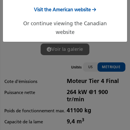
Visit the American website
Or continue viewing the Canadian
website
Voir la galerie
US
MÉTRIQUE
Unités
Moteur Tier 4 Final
Cote d’émissions
264 kW @1 900
Puissance nette
tr/min
41100 kg
Poids de fonctionnement max.
3
9,4 m
Capacité de la lame