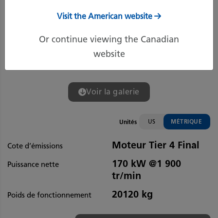
Visit the American website
Or continue viewing the Canadian
website
Voir la galerie
US
MÉTRIQUE
Unités
Moteur Tier 4 Final
Cote d’émissions
170 kW @1 900
Puissance nette
tr/min
20120 kg
Poids de fonctionnement