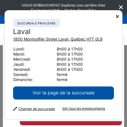
NOUS EMBAUCHONS! Explorez une carrière chez
Équipement SMS.
Postes disponibles
Succursale privilégiée
Laval
450-781-9600
SUCCURSALE PRIVILÉGIÉE
Laval
1800 Montgolfier Street
Laval
,
Québec
H7T 0L9
It looks like you are
Lundi:
8h00 à 17h00
Home
Équipement neuf
Abatteuses-façonneuses
Mardi:
8h00 à 17h00
from America
Komatsu 901XC
Mercredi:
8h00 à 17h00
Jeudi:
8h00 à 17h00
Abatteuses-façonneuses
Vendredi:
8h00 à 17h00
Samedi:
fermé
Komatsu 901XC
Dimanche:
fermé
Voir la page de la succursale
Voir tous les emplacements
Changer de succursale