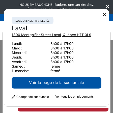
NOUS EMBAUCHONS! Explorez une carrière chez
Équipement SMS.
Postes disponibles
Succursale privilégiée
Laval
450-781-9600
SUCCURSALE PRIVILÉGIÉE
Laval
1800 Montgolfier Street
Laval
,
Québec
H7T 0L9
It looks like you are
Lundi:
8h00 à 17h00
Home
Accessoires
Outils de démolition multi-mâchoires
Mardi:
8h00 à 17h00
from America
NPK M38S Mâchoire de broyage
Mercredi:
8h00 à 17h00
Jeudi:
8h00 à 17h00
Vendredi:
8h00 à 17h00
Samedi:
fermé
Dimanche:
fermé
Voir la page de la succursale
Voir tous les emplacements
Changer de succursale