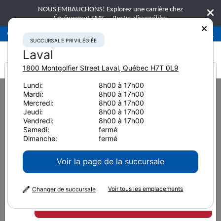
NOUS EMBAUCHONS! Explorez une carrière chez
Équipement SMS.
Postes disponibles
Succursale privilégiée
Laval
450-781-9600
SUCCURSALE PRIVILÉGIÉE
Laval
1800 Montgolfier Street
Laval
,
Québec
H7T 0L9
It looks like you are
Lundi:
8h00 à 17h00
Home
Accessoires
Marteaux hydrauliques
NPK GH50
Mardi:
8h00 à 17h00
from America
Mercredi:
8h00 à 17h00
Jeudi:
8h00 à 17h00
Vendredi:
8h00 à 17h00
Samedi:
fermé
Dimanche:
fermé
Voir la page de la succursale
Voir tous les emplacements
Changer de succursale