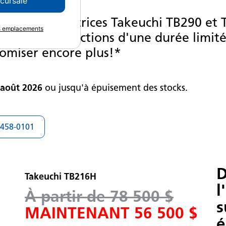
ccursale
aines excavatrices Takeuchi TB290 et
es emplacements
ofiter de réductions d'une durée limité
nomiser encore plus!*
 août 2026
ou jusqu'à épuisement des stocks.
-458-0101
D
Takeuchi TB216H
l
À partir de 78 500 $
s
MAINTENANT 56 500 $
é