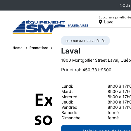
NOUS 
Succursale privilégiée
Laval
Équipement
SUCCURSALE PRIVILÉGIÉE
Home
Promotions
Soldes du printemps sur les excavatrices comp
Laval
1800 Montgolfier Street
Laval
,
Québ
Principal
:
450-781-9600
Lundi:
8h00 à 17h
Excavatrice
Mardi:
8h00 à 17h
Mercredi:
8h00 à 17h
Jeudi:
8h00 à 17h
Vendredi:
8h00 à 17h
solde penda
Samedi:
fermé
Dimanche:
fermé