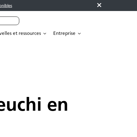
onibles
elles et ressources
Entreprise
euchi en