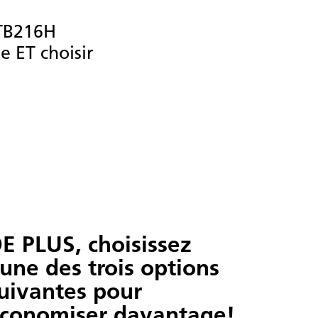
 TB216H
e ET choisir
E PLUS, choisissez
'une des trois options
uivantes pour
conomiser davantage!