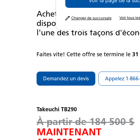
Voir la page de la su
Achetez dès maintenant cert
Voir tous l
Changer de succursale
disponibles en stock pour pr
l'une des trois façons d'éco
Faites vite! Cette offre se termine le
31
Demandez un devis
Appelez 1-866
Takeuchi TB290
À partir de 184 500 $
MAINTENANT