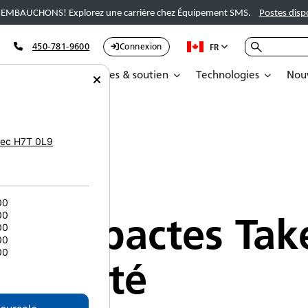
EMBAUCHONS! Explorez une carrière chez Équipement SMS.
Postes disp
450-781-9600
Connexion
FR
Pièces
Services & soutien
Technologies
Nouv
actes Takeuchi
ec
H7T 0L9
00
s compactes Tak
00
00
00
00
nt l'été