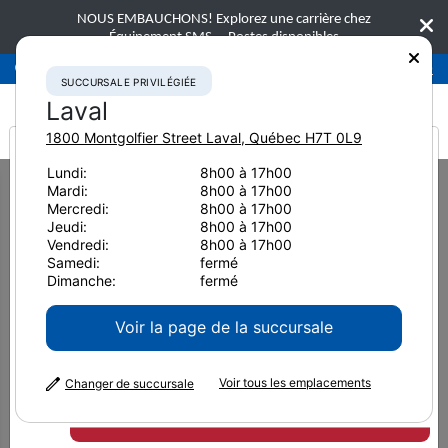
NOUS EMBAUCHONS! Explorez une carrière chez
Équipement SMS.
Postes disponibles
Succursale privilégiée
Laval
450-781-9600
SUCCURSALE PRIVILÉGIÉE
Laval
1800 Montgolfier Street
Laval
,
Québec
H7T 0L9
It looks like you are
Lundi:
8h00 à 17h00
Home
News & Resources
Press Releases
2022
Mardi:
8h00 à 17h00
from America
Takeuchi présente la nouvelle excavatrice TB335R de 3,5 tonnes à rayon
Mercredi:
8h00 à 17h00
de rotation arrière court
Jeudi:
8h00 à 17h00
Vendredi:
8h00 à 17h00
Takeuchi présente la nouvelle
Samedi:
fermé
Dimanche:
fermé
excavatrice TB335R de 3,5
Voir la page de la succursale
tonnes à rayon de rotation
Voir tous les emplacements
arrière court
Changer de succursale