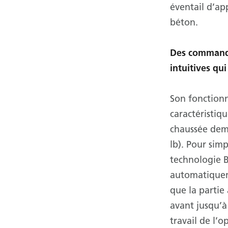
éventail d’ap
béton.
Des command
intuitives qui
Son fonctionn
caractéristiq
chaussée dem
lb). Pour sim
technologie 
automatiquem
que la partie 
avant jusqu’à 
travail de l’