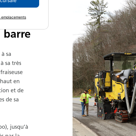
ccursale
BM
es emplacements
 barre
 à sa
à sa très
fraiseuse
 haut en
ation et de
es de sa
o), jusqu’à