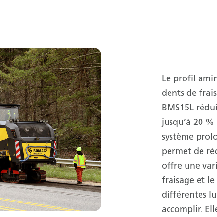
Le profil ami
dents de fra
BMS15L réduit
jusqu’à 20 % 
système prolo
permet de réd
offre une va
fraisage et le
différentes l
accomplir. Ell