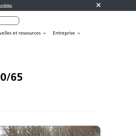
onibles
elles et ressources
Entreprise
0/65