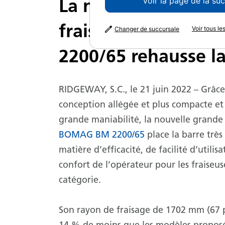
La nouvelle grande
Voir la page de la su
fraiseuse BOMAG 
Voir tous l
Changer de succursale
2200/65 rehausse la
RIDGEWAY, S.C., le 21 juin 2022 – Grâce
conception allégée et plus compacte et 
grande maniabilité, la nouvelle grande 
BOMAG BM 2200/65
place la barre très
matière d’efficacité, de facilité d’utilis
confort de l’opérateur pour les fraiseus
catégorie.
Son rayon de fraisage de 1702 mm (67 p