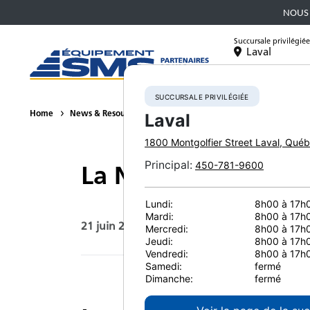
NOUS 
Succursale privilégiée
Laval
Équipement
SUCCURSALE PRIVILÉGIÉE
Home
News & Resources
Press Releases
2022
La Nouvell
Laval
1800 Montgolfier Street
Laval
,
Québ
Principal
:
450-781-9600
La Nouvelle Grand
Lundi:
8h00 à 17h
Mardi:
8h00 à 17h
21 juin 2022
Imprimer la page
Mercredi:
8h00 à 17h
Jeudi:
8h00 à 17h
Vendredi:
8h00 à 17h
Samedi:
fermé
Dimanche:
fermé