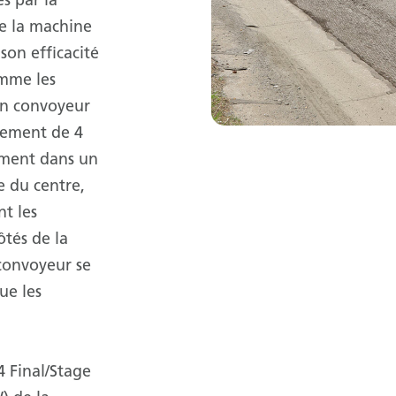
s par la
de la machine
 son efficacité
omme les
Son convoyeur
gement de 4
ement dans un
re du centre,
t les
tés de la
e convoyeur se
ue les
 Final/Stage