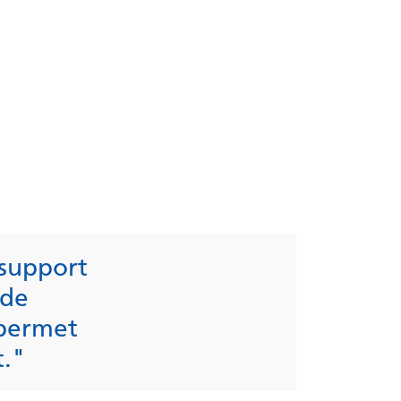
 support
ide
 permet
t."