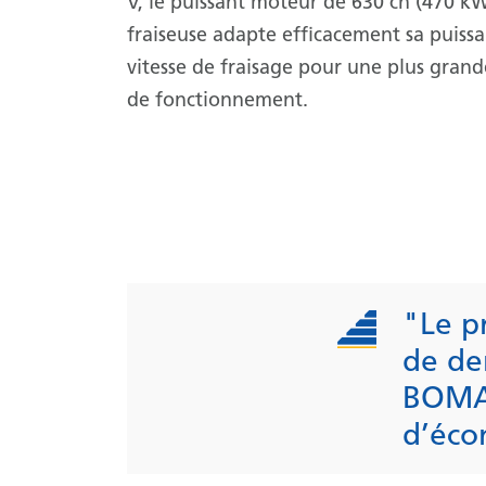
V, le puissant moteur de 630 ch (470 kW
fraiseuse adapte efficacement sa puissa
vitesse de fraisage pour une plus grande
de fonctionnement.
"Le p
de de
BOMAG
d’éco