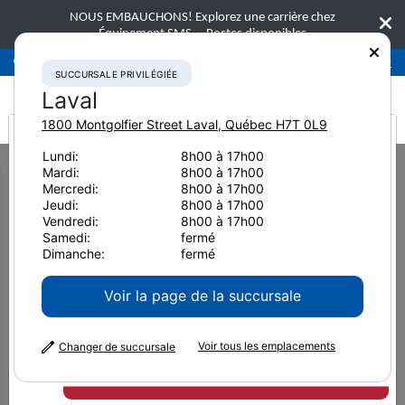
NOUS EMBAUCHONS! Explorez une carrière chez
Équipement SMS.
Postes disponibles
Succursale privilégiée
Laval
450-781-9600
SUCCURSALE PRIVILÉGIÉE
Laval
1800 Montgolfier Street
Laval
,
Québec
H7T 0L9
It looks like you are
Lundi:
8h00 à 17h00
Home
News & Resources
Press Releases
2022
Mardi:
8h00 à 17h00
from America
Guide de machine 3D Smart Construction de Komatsu : une façon facile
Mercredi:
8h00 à 17h00
et abordable de moderniser vot
Jeudi:
8h00 à 17h00
Vendredi:
8h00 à 17h00
Guide de machine 3D Smart
Samedi:
fermé
Dimanche:
fermé
Construction de Komatsu :
Voir la page de la succursale
une façon facile et abordable
Voir tous les emplacements
de moderniser votre parc de
Changer de succursale
machines