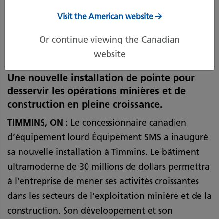
Visit the American website
30 novembre 2022
Imprimer la page
Or continue viewing the Canadian
website
Une nouvelle installation de pointe pour
desservir les opérations minières et de
construction en pleine croissance.
TIMMINS, ON :
Le concessionnaire canadien
d’équipement lourd Équipement SMS a inauguré
sa nouvelle installation à Timmins. Le bâtiment
ultramoderne de 30 millions de dollars permettra
à l’entreprise de mener ses activités croissantes
dans les secteurs de l’exploitation minière et de la
construction. Son développement et son