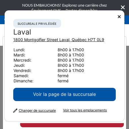
NOUS EMBAUCHONS! Explorez une carrière chez
Équipement SMS.
Postes disponibles
Succursale privilégiée
Laval
450-781-9600
SUCCURSALE PRIVILÉGIÉE
Laval
1800 Montgolfier Street
Laval
,
Québec
H7T 0L9
It looks like you are
Lundi:
8h00 à 17h00
Home
Nouvelles et ressources
Communiqué de presse
2019
Mardi:
8h00 à 17h00
from America
Komatsu America Corp. présente le nouveau chargeur sur roues
Mercredi:
8h00 à 17h00
WA900-8
Jeudi:
8h00 à 17h00
Vendredi:
8h00 à 17h00
Komatsu America Corp.
Samedi:
fermé
Dimanche:
fermé
présente le nouveau
Voir la page de la succursale
chargeur sur roues WA900-8
Voir tous les emplacements
Changer de succursale
8 août 2019
Imprimer la page